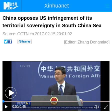
Xinhuanet
首页
时政
国际
港澳
China opposes US infringement of its
territorial sovereignty in South China Sea
台湾
财经
法治
社会
Source: CGTN.cn
2017-02-15 20:01:02
纪检
体育
科技
军事
[Editor: Zhang Dongmiao]
文娱
图片
视频
论坛
博客
微博