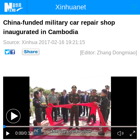
Xinhuanet
首页
时政
国际
港澳
China-funded military car repair shop
inaugurated in Cambodia
台湾
财经
法治
社会
Source: Xinhua
2017-02-16 19:21:15
纪检
体育
科技
军事
[Editor: Zhang Dongmiao]
文娱
图片
视频
论坛
博客
微博