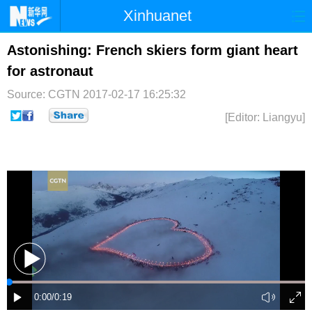
Xinhuanet
首页
时政
国际
港澳
Astonishing: French skiers form giant heart
for astronaut
台湾
财经
法治
社会
Source: CGTN
2017-02-17 16:25:32
纪检
体育
科技
军事
[Editor: Liangyu]
文娱
图片
视频
论坛
博客
微博