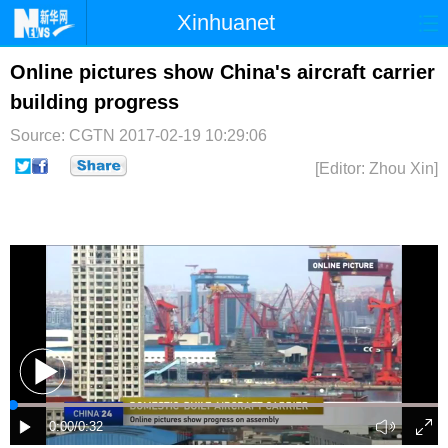
Xinhuanet
首页
时政
国际
港澳
Online pictures show China's aircraft carrier
building progress
台湾
财经
法治
社会
Source: CGTN
2017-02-19 10:29:06
纪检
体育
科技
军事
[Editor: Zhou Xin]
文娱
图片
视频
论坛
博客
微博