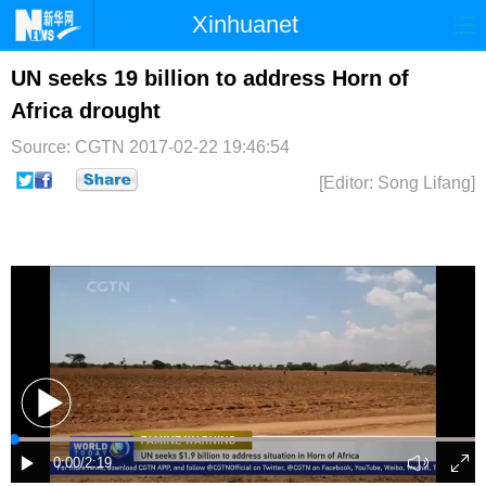
Xinhuanet
首页
时政
国际
港澳
UN seeks 19 billion to address Horn of
Africa drought
台湾
财经
法治
社会
Source: CGTN
2017-02-22 19:46:54
纪检
体育
科技
军事
[Editor: Song Lifang]
文娱
图片
视频
论坛
博客
微博