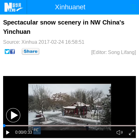
Xinhuanet
首页
时政
国际
港澳
Spectacular snow scenery in NW China's
Yinchuan
台湾
财经
法治
社会
Source: Xinhua
2017-02-24 16:58:51
纪检
体育
科技
军事
[Editor: Song Lifang]
文娱
图片
视频
论坛
博客
微博