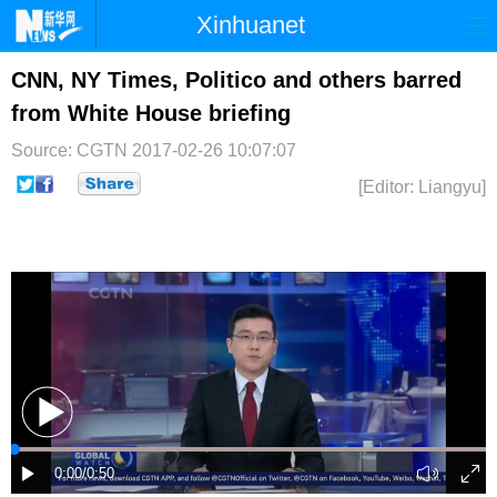
Xinhuanet
首页
时政
国际
港澳
CNN, NY Times, Politico and others barred
from White House briefing
台湾
财经
法治
社会
Source: CGTN
2017-02-26 10:07:07
纪检
体育
科技
军事
[Editor: Liangyu]
文娱
图片
视频
论坛
博客
微博