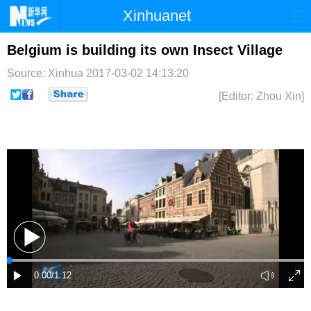
Xinhuanet
首页
时政
国际
港澳
Belgium is building its own Insect Village
Source: Xinhua
2017-03-02 14:13:20
台湾
财经
法治
社会
[Editor: Zhou Xin]
纪检
体育
科技
军事
文娱
图片
视频
论坛
博客
微博