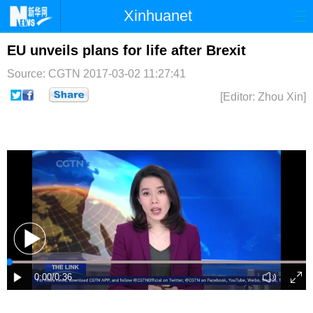
Xinhuanet
首页
时政
国际
港澳
EU unveils plans for life after Brexit
Source: CGTN
2017-03-02 11:27:41
台湾
财经
法治
社会
[Editor: Zhou Xin]
纪检
体育
科技
军事
文娱
图片
视频
论坛
博客
微博