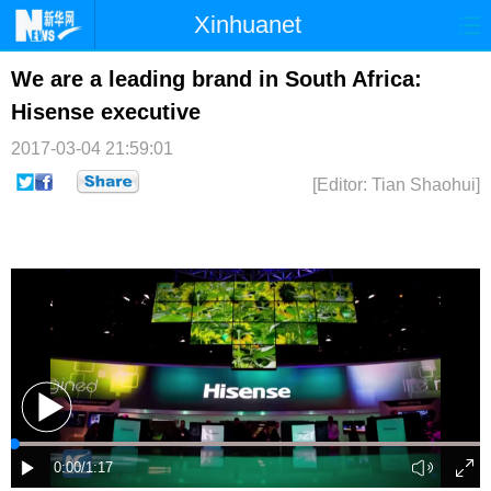
Xinhuanet
首页
时政
国际
港澳
We are a leading brand in South Africa:
Hisense executive
台湾
财经
法治
社会
2017-03-04 21:59:01
纪检
体育
科技
军事
[Editor: Tian Shaohui]
文娱
图片
视频
论坛
博客
微博