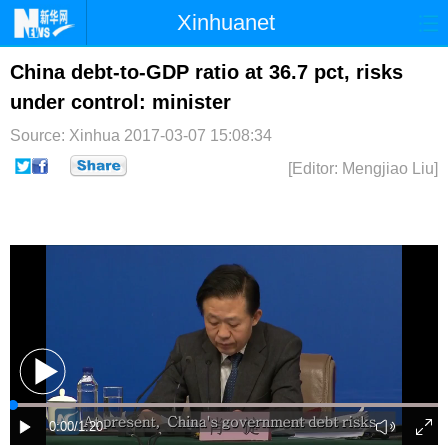
Xinhuanet
首页
时政
国际
港澳
China debt-to-GDP ratio at 36.7 pct, risks
under control: minister
台湾
财经
法治
社会
Source: Xinhua
2017-03-07 15:08:34
纪检
体育
科技
军事
[Editor: Mengjiao Liu]
文娱
图片
视频
论坛
博客
微博