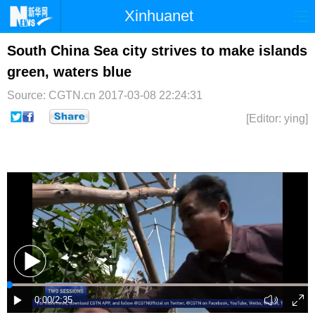
Xinhuanet
首页
时政
国际
港澳
South China Sea city strives to make islands
green, waters blue
台湾
财经
法治
社会
Source: CGTN.cn
2017-03-08 22:24:31
纪检
体育
科技
军事
[Editor: ying]
文娱
图片
视频
论坛
博客
微博