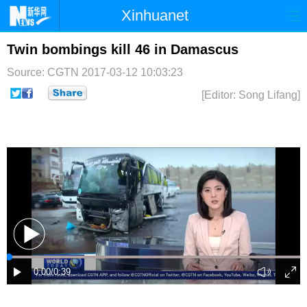
Xinhuanet
首页
时政
国际
港澳
Twin bombings kill 46 in Damascus
Source: CGTN
2017-03-12 10:03:23
台湾
财经
法治
社会
[Editor: Song Lifang]
纪检
体育
科技
军事
文娱
图片
视频
论坛
博客
微博