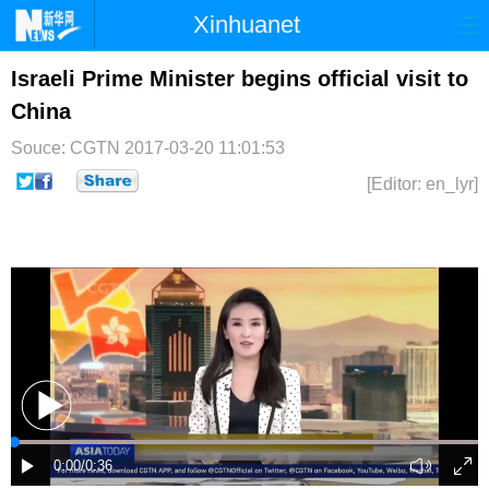
Xinhuanet
首页
时政
国际
港澳
Israeli Prime Minister begins official visit to
China
台湾
财经
法治
社会
Souce: CGTN
2017-03-20 11:01:53
纪检
体育
科技
军事
[Editor: en_lyr]
文娱
图片
视频
论坛
博客
微博