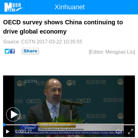
Xinhuanet
首页
时政
国际
港澳
OECD survey shows China continuing to
drive global economy
台湾
财经
法治
社会
Source: CGTN
2017-03-22 10:35:55
纪检
体育
科技
军事
[Editor: Mengjiao Liu]
文娱
图片
视频
论坛
博客
微博