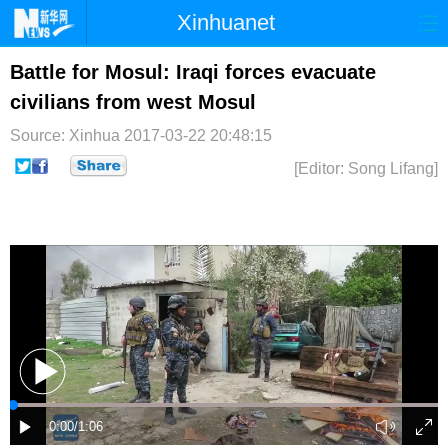
Xinhuanet
首页
时政
国际
港澳
Battle for Mosul: Iraqi forces evacuate
civilians from west Mosul
台湾
财经
法治
社会
Source: Xinhua
2017-03-22 20:48:15
纪检
体育
科技
军事
[Editor: Song Lifang]
文娱
图片
视频
论坛
博客
微博