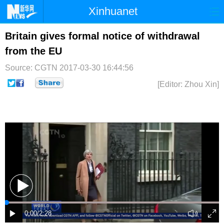
Xinhuanet
首页
时政
国际
港澳
Britain gives formal notice of withdrawal
from the EU
台湾
财经
法治
社会
Source: CGTN
2017-03-30 16:44:56
纪检
体育
科技
军事
[Editor: Zhou Xin]
文娱
图片
视频
论坛
博客
微博