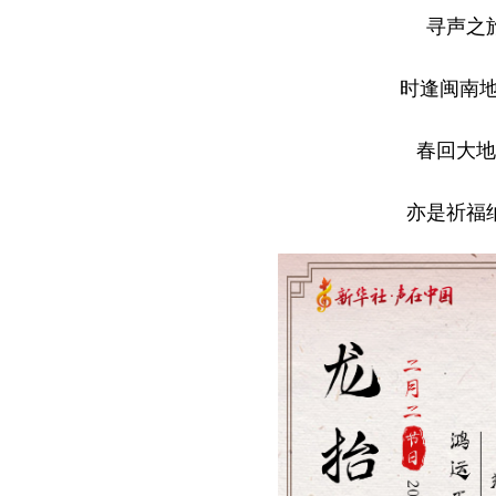
寻声之
时逢闽南地
春回大地
亦是祈福