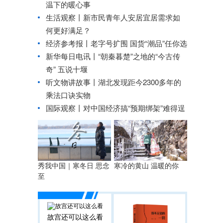
温下的暖心事
生活观察丨新市民青年人安居宜居需求如
何更好满足？
经济参考报丨
老字号扩围 国货“潮品”任你选
新华每日电讯丨
“朝秦暮楚”之地的“今古传
奇” 五说十堰
听文物讲故事丨湖北发现距今2300多年的
乘法口诀实物
国际观察丨
对中国经济搞“预期绑架”难得逞
秀我中国｜寒冬日 思念
寒冷的黄山 温暖的你
至
故宫还可以这么看