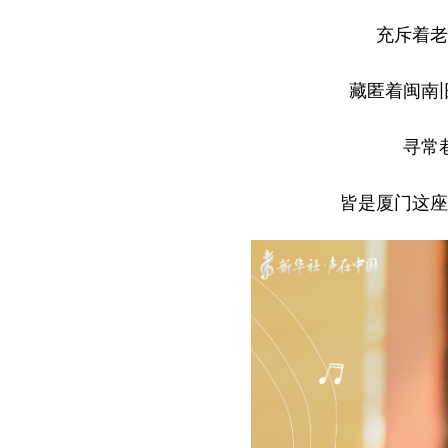
充斥着老
藏匿着闽南
寻常
皆是厦门这座