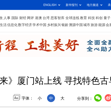
ENGLISH
新华报刊
地方频道
承
政
人事
国际
财经
网评
港澳
台湾
思客智库
全球连线
教育
科技
科创
量子
生活
信息化
数字经济
学术中国
乡村振兴
银龄
溯源中国
城市
旅游
能源
会
来》厦门站上线 寻找特色古
字体：
小
中
大
分享到：