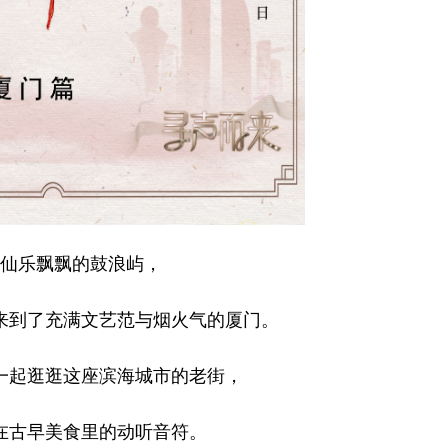
仙乐飘飘的鼓浪屿，
来到了充满文艺范与烟火气的厦门。
一起逛逛这座滨海城市的老街，
在古早美食里的动听音符。