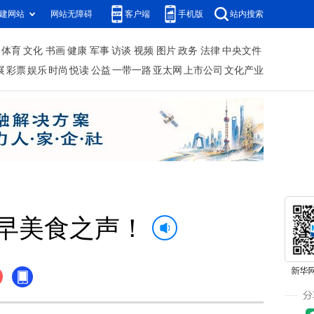
建网站
网站无障碍
客户端
手机版
站内搜索
体育
文化
书画
健康
军事
访谈
视频
图片
政务
法律
中央文件
展
彩票
娱乐
时尚
悦读
公益
一带一路
亚太网
上市公司
文化产业
早美食之声！