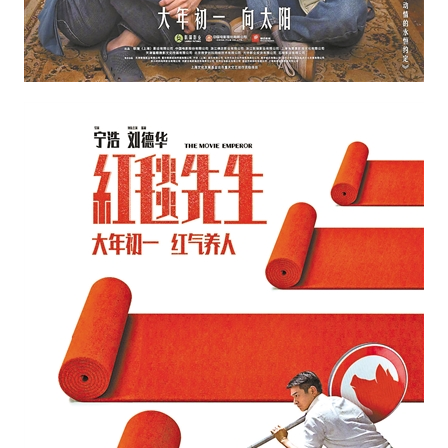
山东
河南
湖北
湖南
广东
广西
海南
重庆
四川
贵州
云南
西藏
陕西
甘肃
青海
宁夏
新疆
内蒙古
黑龙江
多语种频道
English
Español
Français
عربى
Русский язык
日本語
한국어
Deutsch
Português