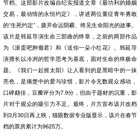
节档。这部影片改编自纪实报道文章《最功利的婚姻
交易，最动情的永恒约定》，讲述两位重症青年勇敢
的“生死约定”，拨开命运阴霾、终见生命阳光的故事。
该片是韩延导演生命三部曲的终章，之前的两部作品
为《滚蛋吧肿瘤君》和《送你一朵小红花》。韩延导
演擅长以冷冽的哲学思考为基底，面对生命的终极命
题。《我们一起摇太阳》让人看到的是黑暗中的一抹
亮色，是痛楚中的爱与珍惜，影片令无数观众感动，
口碑颇佳，豆瓣评分为7.9分，但由于题材的沉重，影
片对于观众的吸引力不足。最终，片方宣布该片改档
到3月30日再上映，猫眼数据专业版显示，该片在春节
档的票房累计为9625万。