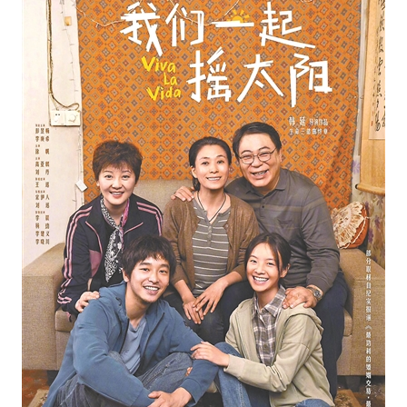
学术中国
乡村振兴
银龄
溯源中国
城市
旅游
能源
会展
彩票
娱乐
时尚
悦读
公益
一带一路
亚太网
上市公司
文化产业
地方频道
北京
天津
河北
山西
辽宁
吉林
上海
江苏
浙江
安徽
福建
江西