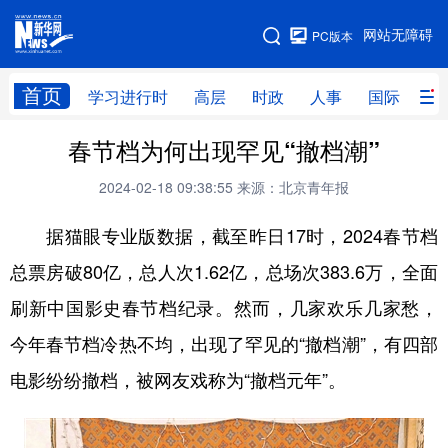
手机版
网站无障碍
PC版本
网站地图
首页
学习进行时
高层
时政
人事
国际
财
春节档为何出现罕见“撤档潮”
学习进行时
高层
时政
人事
2024-02-18 09:38:55
来源：北京青年报
国际
财经
网评
港澳
据猫眼专业版数据，截至昨日17时，2024春节档
台湾
思客智库
全球连线
教育
总票房破80亿，总人次1.62亿，总场次383.6万，全面
科技
科创
量子
体育
刷新中国影史春节档纪录。然而，几家欢乐几家愁，
文化
书画
健康
军事
今年春节档冷热不均，出现了罕见的“撤档潮”，有四部
访谈
视频
图片
政务
电影纷纷撤档，被网友戏称为“撤档元年”。
法律
中央文件
金融
汽车
食品
人居
信息化
数字经济