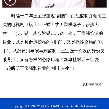
学术中国
乡村振兴
银龄
溯源中国
时隔十二年王宝强重返“剧圈”，由他监制并领衔主
城市
旅游
能源
会展
演的电视剧《棋士》正式上线！举棋落子，步步为
彩票
娱乐
时尚
悦读
营，一步走错，步步皆错……这一次，王宝强饰演的
公益
一带一路
亚太网
上市公司
崔业，既是被命运摆布的“棋子”，又是操控全局的“棋
手”。从演员到导演再到监制，王宝强一次次的身份突
文化产业
破背后，又有怎样的心路历程？新华社对话王宝强，
一起听听王宝强和崔业的“棋士人生”！
地方频道
北京
天津
河北
山西
【责任编辑:杨光】
辽宁
吉林
上海
江苏
浙江
安徽
福建
江西
Copyright © 2000 - 2026 XINHUANET.com All Rights Reserved.