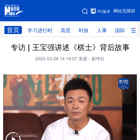
手机版
网站无障碍
PC版本
网站地图
首页
学习进行时
高层
时政
人事
国际
财
专访 | 王宝强讲述《棋士》背后故事
学习进行时
高层
时政
人事
2025-03-28 14:19:07
来源：新华社
国际
财经
网评
港澳
台湾
思客智库
全球连线
教育
科技
科创
量子
体育
文化
书画
健康
军事
访谈
视频
图片
政务
法律
中央文件
金融
汽车
食品
人居
信息化
数字经济