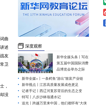
词曲
深度观察
，讲述
的战友
新华全媒头条丨
写在
第五届中国国际消费
常卫
品博览会举办之际
新华全媒+丨
一条鳄鱼“游出”致富产业链
新华视点丨
江苏高质量发展成色更足
士，
记者手记丨西辽河复苏背后的生态之变
却没
特写丨八步沙林场通水记
追光丨
跨越万里来中国，他们都怀有“大侠