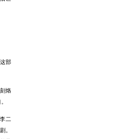
这部
刻烙
口。
李二
乐剧。