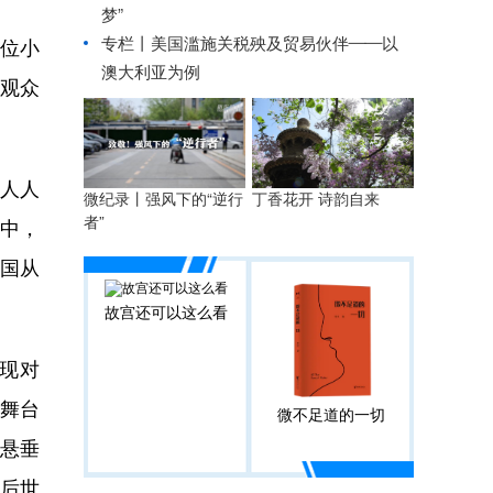
梦”
专栏丨美国滥施关税殃及贸易伙伴——以
位小
澳大利亚为例
观众
人人
微纪录丨强风下的“逆行
丁香花开 诗韵自来
者”
场中，
国从
故宫还可以这么看
现对
为舞台
微不足道的一切
悬垂
后世