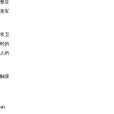
整呈
溃美军
常卫
时的
动人的
触摸
苏姗】