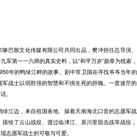
哆巴胺文化传媒有限公司共同出品，樊冲担任总导演、
九军第一一六师的真实史料，以“和平万岁”勋章为线索
950年的鸭绿江畔的故事。剧中常卫国在寻找爷爷当年
愿军战士以弱胜强的智慧和不惧生死的胆魄。一度迷茫的
对话。
绿江边，来自祖国各地、操着天南海北口音的志愿军战
》描绘了云山战役、渡过临津江、原川里阻击战等战役，
展现志愿军战士的可敬与可爱。