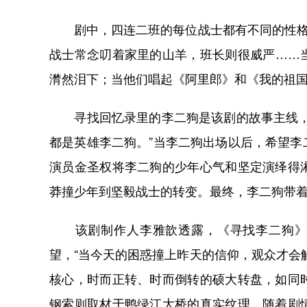
剧中，四连二班的每位战士都有不同的性格特
战士常念叨着家里的山羊，班长则很威严……
潸然泪下；当他们唱起《阿里郎》和《我的祖
寻找回忆录里的李二狗是该剧的故事主线，但
都是英雄李二狗。”当李二狗出场以后，希望
演员金圣权将李二狗的少年心气和坚定演绎得
莽撞少年到坚毅战士的转变。最终，李二狗带
该剧制作人李雅歆透露，《寻找李二狗》之
望，“当今天的困惑撞上昨天的信仰，观众才会
核心，时而正转、时而倒转的硕大转盘，如同
钢索则取材于鸭绿江大桥的真实纹理，随着剧