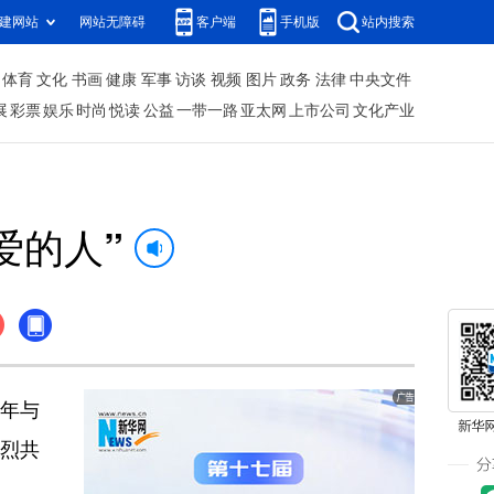
建网站
网站无障碍
客户端
手机版
站内搜索
体育
文化
书画
健康
军事
访谈
视频
图片
政务
法律
中央文件
展
彩票
娱乐
时尚
悦读
公益
一带一路
亚太网
上市公司
文化产业
爱的人”
年与
强烈共