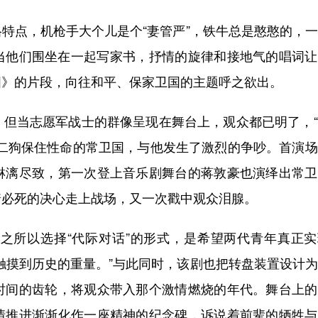
点，机枪手大个儿是个“妻管严”，铁牛总是憨憨的，一
当他们围坐在一起写家书，抒情的旋律和接地气的唱词让
国》的片段，向往和平、保家卫国的主题呼之欲出。
当志愿军战士的群像呈现在舞台上，观众都已明了，“
李二狗保住性命的常卫国，与他发生了激烈的争吵。首演
淋漓尽致，第一次登上音乐剧舞台的蒋敦豪也演绎出常卫
着必死的决心走上战场，又一次戳中观众泪腺。
所以选择“代际对话”的形式，是希望两代青年真正实
触摸到历史的重量。”与此同时，该剧也把转盘装置设计
时间的齿轮，将观众带入那个激情燃烧的年代。舞台上的
情推进渐渐化作一座精神的纪念碑，诉说着前辈的牺牲与