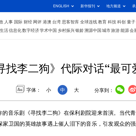
ENGLISH
新华报刊
地方频道
承
政
人事
国际
财经
网评
港澳
台湾
思客智库
全球连线
教育
科技
科创
量子
生活
信息化
数字经济
学术中国
乡村振兴
银龄
溯源中国
城市
旅游
能源
会
寻找李二狗》代际对话“最可
字体：
小
中
大
分享到：
的音乐剧《寻找李二狗》在保利剧院迎来首演。当代青
，保家卫国的英雄故事遇上催人泪下的音乐，引发观众的