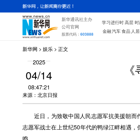
新华通讯社主办
学习进行时
高层
时
公司官网
金融
汽车
食品
人居
股票代码：
603888
新华网
>
娱乐
> 正文
2025
《
04/14
08:47:21
来源：北京日报
近日，为致敬中国人民志愿军抗美援朝而作
志愿军战士在上世纪50年代的鸭绿江畔相遇
鸣。