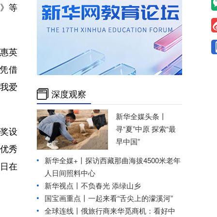
》等
惠英
凭借
《我爱
深度观察
新华全媒头条丨
寻“夏”中原 探索“最
奖设
早中国”
优秀
新华全媒+丨
探访西藏那曲海拔4500米老年
7日在
人日间照料中心
新华视点丨
不负春光 添绿山乡
国宝画重点丨一起来看“舌尖上的濛溪河”
全球连线丨
俄旅行商来华觅商机：看好中