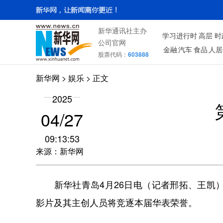
新华通讯社主办
学习进行时
高层
时
公司官网
金融
汽车
食品
人居
股票代码：
603888
新华网
>
娱乐
> 正文
2025
04/27
09:13:53
来源：新华网
新华社青岛4月26日电（记者邢拓、王凯）
影片及其主创人员将竞逐本届华表荣誉。