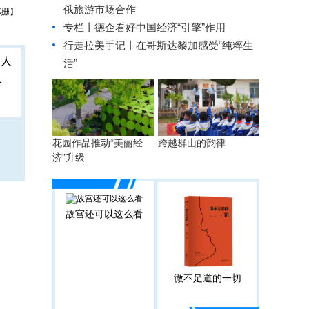
俄旅游市场合作
苏姗】
专栏丨德企看好中国经济“引擎”作用
行走拉美手记丨在哥斯达黎加感受“纯粹生
活”
人
花园作品推动“美丽经
跨越群山的韵律
济”升级
故宫还可以这么看
微不足道的一切