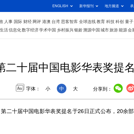
ENGLISH
新华报刊
地方频道
承
政
人事
国际
财经
网评
港澳
台湾
思客智库
全球连线
教育
科技
科创
量子
生活
信息化
数字经济
学术中国
乡村振兴
银龄
溯源中国
城市
旅游
能源
会
第二十届中国电影华表奖提
字体：
小
中
大
分享到：
第二十届中国电影华表奖提名于26日正式公布，20余