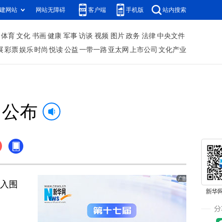
建网站
网站无障碍
客户端
手机版
站内搜索
体育
文化
书画
健康
军事
访谈
视频
图片
政务
法律
中央文件
展
彩票
娱乐
时尚
悦读
公益
一带一路
亚太网
上市公司
文化产业
名公布
部入围