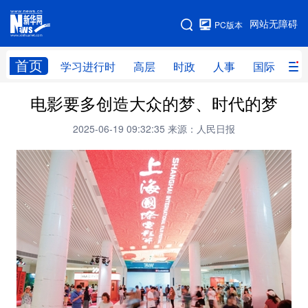
手机版
网站无障碍
PC版本
网站地图
首页
学习进行时
高层
时政
人事
国际
财
电影要多创造大众的梦、时代的梦
学习进行时
高层
时政
人事
2025-06-19 09:32:35
来源：人民日报
国际
财经
网评
港澳
台湾
思客智库
全球连线
教育
科技
科创
量子
体育
文化
书画
健康
军事
访谈
视频
图片
政务
法律
中央文件
金融
汽车
食品
人居
信息化
数字经济