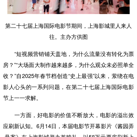
学术中国
乡村振兴
银龄
溯源中国
城市
旅游
能源
会展
第二十七届上海国际电影节期间，上海影城里人来人
往。主办方供图
彩票
娱乐
时尚
悦读
公益
一带一路
亚太网
上市公司
“短视频营销铺天盖地，为什么流量没有转化为票
文化产业
房？”“大场面大制作越来越多，为什么观众未必照单全
收？”自2025年春节档创造“史上最强”以来，萦绕在电
地方频道
影人心头的一系列问题，在第二十七届上海国际电影
节上一一求解。
北京
天津
河北
山西
辽宁
吉林
上海
江苏
一方面，好电影的价值不断放大，电影的溢出效
应刷新认知。6月14日，本届电影节开幕影片《酱园弄
浙江
安徽
福建
江西