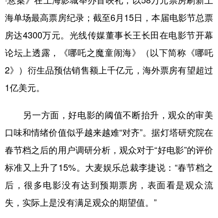
·悬案》在上海影城举办首映礼，以58万元票房刷新上
山东
河南
湖北
湖南
海单场最高票房纪录；截至6月15日，本届电影节总票
广东
广西
海南
重庆
房达4300万元。光线传媒董事长王长田在电影节开幕
四川
贵州
云南
西藏
论坛上透露，《哪吒之魔童闹海》（以下简称《哪吒
陕西
甘肃
青海
宁夏
2》）衍生品预估销售额上千亿元，海外票房有望超过
新疆
内蒙古
黑龙江
1亿美元。
另一方面，好电影的阈值不断抬升，观众的审美
多语种频道
口味和情绪价值似乎越来越难“对齐”。据灯塔研究院在
English
Español
Français
عربى
春节档之后的用户调研分析，观众对于“好电影”的评价
Русский язык
日本語
한국어
标准又上升了15%。大麦娱乐总裁李捷说：“春节档之
Deutsch
Português
后，很多电影没有达到预期票房，表面看是观众流
失，实际上是没有满足观众的期望值。”