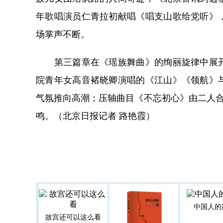
年歌唱演员仁青拉初献唱《唱支山歌给党听》
场掌声不断。
第三篇章在《瑶族舞曲》的绚丽旋律中展开
院青年女高音褚晓卿演唱的《江山》《领航》
气氛推向高潮；压轴曲目《不忘初心》由二人合
鸣。（北京日报记者 路艳霞）
中国人的
故宫还可以这么看