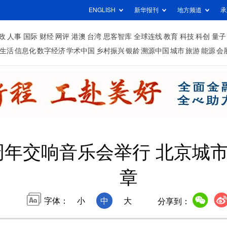
ENGLISH
新华报刊
地方频道
承
政
人事
国际
财经
网评
港澳
台湾
思客智库
全球连线
教育
科技
科创
量子
生活
信息化
数字经济
学术中国
乡村振兴
银龄
溯源中国
城市
旅游
能源
会
4周年交响音乐会举行 北京城
章
字体：
小
中
大
分享到：