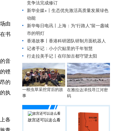
竞争法完成修订
新华全媒+丨
生态优先激活高质量发展绿色
动能
这场由
新华每日电讯丨
上海：为“行路人”留一盏城
市的明灯
在书
香港故事丨
香港科研团队研制月面机器人
记者手记：小小穴贴里的千年智慧
行走拉美手记丨在印加古都守望太阳
空的音
性的铿
昂的
一根虫草采挖背后的故
在雅拉达泽找寻江河密
的执
事
码
上各
故宫还可以这么看
族青