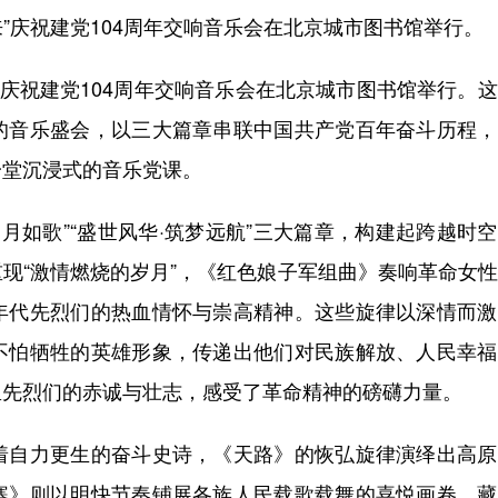
”庆祝建党104周年交响音乐会在北京城市图书馆举行。
”庆祝建党104周年交响音乐会在北京城市图书馆举行。
的音乐盛会，以三大篇章串联中国共产党百年奋斗历程，
一堂沉浸式的音乐党课。
月如歌”“盛世风华·筑梦远航”三大篇章，构建起跨越时
现“激情燃烧的岁月”，《红色娘子军组曲》奏响革命女
年代先烈们的热血情怀与崇高精神。这些旋律以深情而激
不怕牺牲的英雄形象，传递出他们对民族解放、人民幸福
里先烈们的赤诚与壮志，感受了革命精神的磅礴力量。
自力更生的奋斗史诗，《天路》的恢弘旋律演绎出高原
寨》则以明快节奏铺展各族人民载歌载舞的喜悦画卷。藏