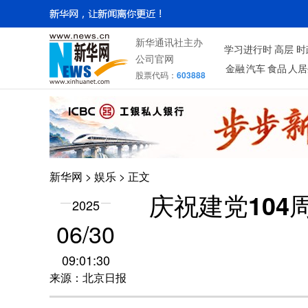
新华通讯社主办
学习进行时
高层
时
公司官网
金融
汽车
食品
人居
股票代码：
603888
新华网
>
娱乐
> 正文
庆祝建党10
2025
06/30
09:01:30
来源：北京日报