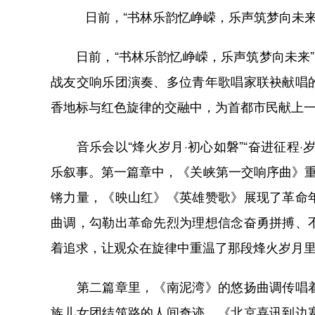
日前，“书林乐韵忆峥嵘，乐声筑梦向未来
日前，“书林乐韵忆峥嵘，乐声筑梦向未来
战友交响乐团演奏、多位青年歌唱家联袂献唱
香地标与红色旋律的交融中，为首都市民献上
音乐会以“烽火岁月·初心如磐”“奋进征程·岁
乐叙事。第一篇章中，《关峡第一交响序曲》重
锵力量，《映山红》《英雄赞歌》展现了革命
曲调，勾勒出革命先烈为理想信念奋勇拼搏、
着追求，让观众在旋律中重温了那段烽火岁月
第二篇章里，《南泥湾》的悠扬曲调传唱着
族儿女团结筑路的人间奇迹，《北京喜讯到边