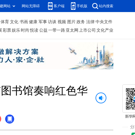
建网站
网站无障碍
客户端
手机版
站内搜索
体育
文化
书画
健康
军事
访谈
视频
图片
政务
法律
中央文件
展
彩票
娱乐
时尚
悦读
公益
一带一路
亚太网
上市公司
文化产业
市图书馆奏响红色华