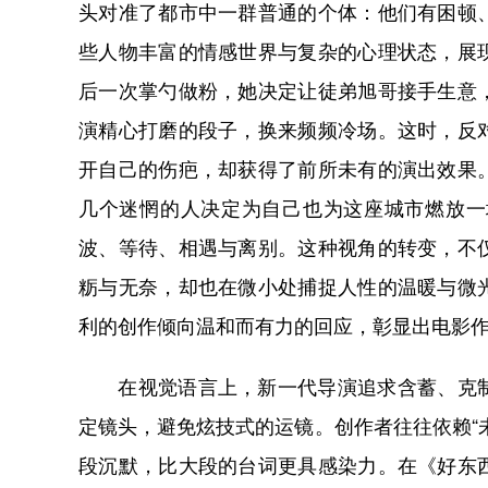
头对准了都市中一群普通的个体：他们有困顿
些人物丰富的情感世界与复杂的心理状态，展
后一次掌勺做粉，她决定让徒弟旭哥接手生意
演精心打磨的段子，换来频频冷场。这时，反
开自己的伤疤，却获得了前所未有的演出效果
几个迷惘的人决定为自己也为这座城市燃放一
波、等待、相遇与离别。这种视角的转变，不
粝与无奈，却也在微小处捕捉人性的温暖与微
利的创作倾向温和而有力的回应，彰显出电影
在视觉语言上，新一代导演追求含蓄、克制
定镜头，避免炫技式的运镜。创作者往往依赖“
段沉默，比大段的台词更具感染力。在《好东