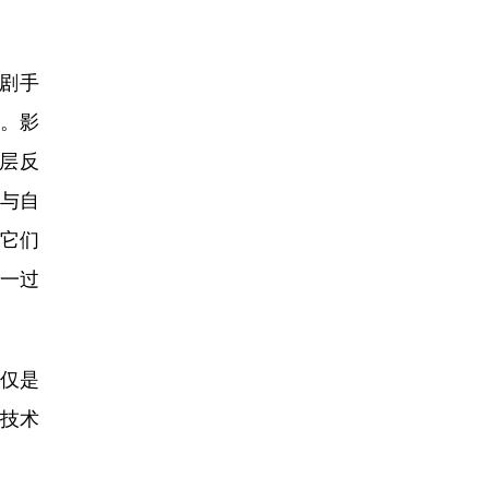
剧手
刺。影
层反
与自
它们
一过
仅是
技术