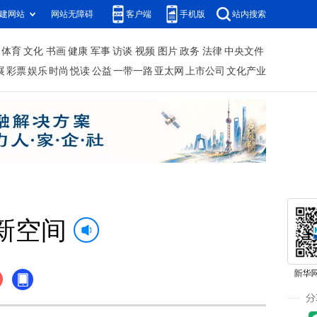
建网站
网站无障碍
客户端
手机版
站内搜索
体育
文化
书画
健康
军事
访谈
视频
图片
政务
法律
中央文件
展
彩票
娱乐
时尚
悦读
公益
一带一路
亚太网
上市公司
文化产业
新空间