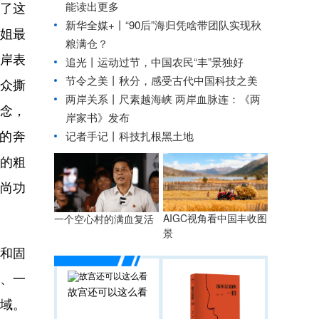
能读出更多
了这
新华全媒+丨
“90后”海归凭啥带团队实现秋
姐最
粮满仓？
岸表
追光丨
运动过节，中国农民“丰”景独好
节令之美丨秋分，感受古代中国科技之美
众撕
两岸关系丨
尺素越海峡 两岸血脉连：《两
念，
岸家书》发布
的奔
记者手记丨科技扎根黑土地
的粗
尚功
AIGC视角看中国丰收图
一个空心村的满血复活
景
和固
作、一
故宫还可以这么看
域。