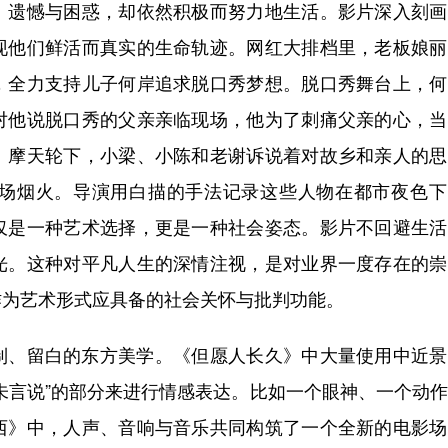
、遗憾与困惑，却依然积极而努力地生活。影片深入刻画
现他们鲜活而真实的生命轨迹。网红大排档里，老板娘丽
，全力支持儿子何岸追求脱口秀梦想。脱口秀舞台上，何
对他说脱口秀的父亲亲临现场，他为了刺痛父亲的心，当
。摩天轮下，小梁、小陈和老谢诉说着对故乡和亲人的思
场烟火。导演用白描的手法记录这些人物在都市夜色下
仅是一种艺术选择，更是一种社会姿态。影片不回避生活
光。这种对平凡人生的深情注视，是对业界一度存在的崇
作为艺术形式应具备的社会关怀与批判功能。
、留白的东方美学。《但愿人长久》中大量使用中近景
未言说”的部分来进行情感表达。比如一个眼神、一个动
西》中，人声、音响与音乐共同构筑了一个全新的电影场