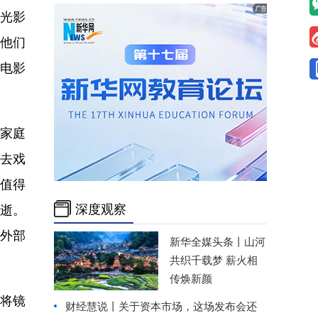
光影
他们
国电影
家庭
去戏
值得
深度观察
流逝。
外部
新华全媒头条丨
山河
共织千载梦 薪火相
传焕新颜
将镜
财经慧说丨关于资本市场，这场发布会还