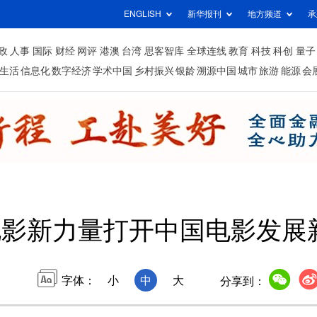
ENGLISH
新华报刊
地方频道
承
政
人事
国际
财经
网评
港澳
台湾
思客智库
全球连线
教育
科技
科创
量子
生活
信息化
数字经济
学术中国
乡村振兴
银龄
溯源中国
城市
旅游
能源
会
电影新力量打开中国电影发展
字体：
小
中
大
分享到：