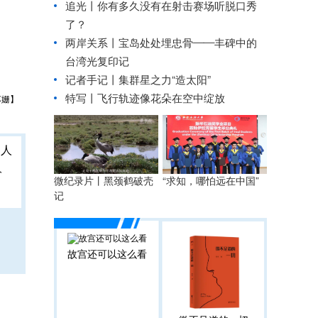
追光丨
你有多久没有在射击赛场听脱口秀
了？
两岸关系丨
宝岛处处埋忠骨——丰碑中的
台湾光复印记
记者手记丨集群星之力“造太阳”
特写丨飞行轨迹像花朵在空中绽放
苏姗】
人
微纪录片丨黑颈鹤破壳
“求知，哪怕远在中国”
记
故宫还可以这么看