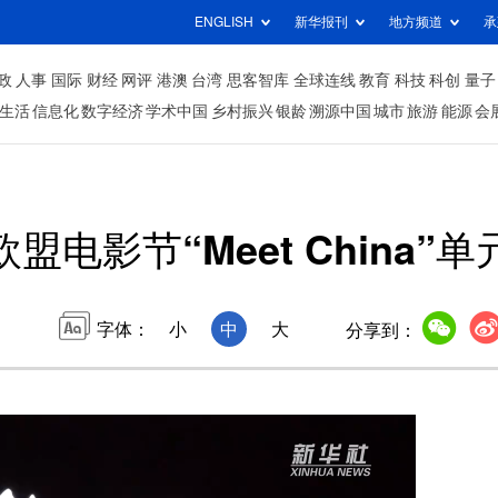
ENGLISH
新华报刊
地方频道
承
政
人事
国际
财经
网评
港澳
台湾
思客智库
全球连线
教育
科技
科创
量子
生活
信息化
数字经济
学术中国
乡村振兴
银龄
溯源中国
城市
旅游
能源
会
欧盟电影节“Meet China”
字体：
小
中
大
分享到：