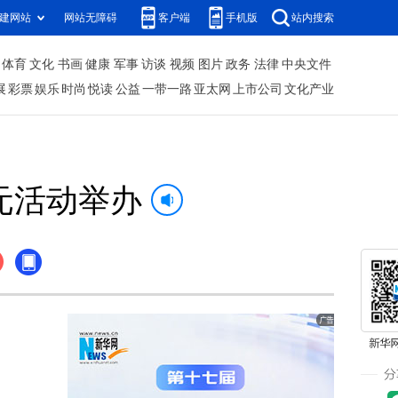
建网站
网站无障碍
客户端
手机版
站内搜索
体育
文化
书画
健康
军事
访谈
视频
图片
政务
法律
中央文件
展
彩票
娱乐
时尚
悦读
公益
一带一路
亚太网
上市公司
文化产业
单元活动举办