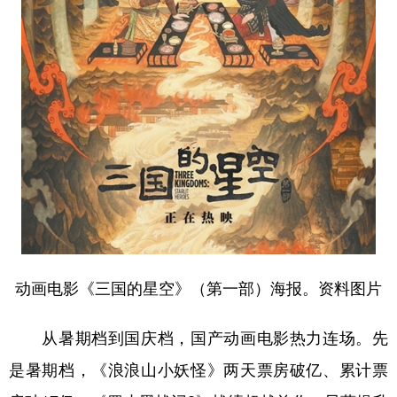
学术中国
乡村振兴
银龄
溯源中国
城市
旅游
能源
会展
彩票
娱乐
时尚
悦读
公益
一带一路
亚太网
上市公司
文化产业
地方频道
动画电影《三国的星空》（第一部）海报。资料图片
北京
天津
河北
山西
辽宁
吉林
上海
江苏
从暑期档到国庆档，国产动画电影热力连场。先
浙江
安徽
福建
江西
是暑期档，《浪浪山小妖怪》两天票房破亿、累计票