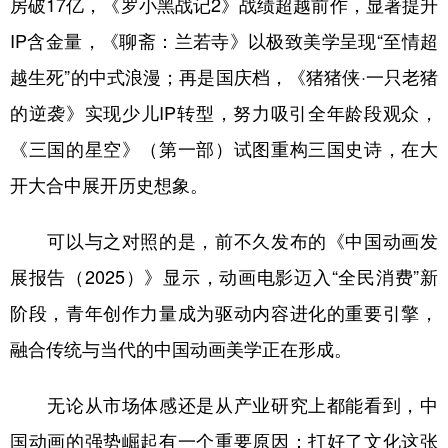
房破17亿，《罗小黑战记2》战绩超越前作，显著提升
山东
河南
湖北
湖南
IP含金量，《聊斋：兰若寺》以极致美学呈现“至情超
广东
广西
海南
重庆
越生死”的中式浪漫；再是国庆档，《猪猪侠·一只老猪
四川
贵州
云南
西藏
的逆袭》实现少儿IP转型，努力吸引全年龄段观众，
陕西
甘肃
青海
宁夏
《三国的星空》（第一部）试图重构三国史诗，在大
新疆
内蒙古
黑龙江
开大合中展开历史想象。
可以与之对照的是，前不久发布的《中国动画发
多语种频道
展报告（2025）》显示，动画电影迈入“全民消费”新
English
Español
Français
عربى
阶段，青年创作力量成为驱动内容进化的重要引擎，
Русский язык
日本語
한국어
融合传统与当代的中国动画美学正在形成。
Deutsch
Português
无论从市场体感还是从产业研究上都能看到，中
国动画的强势崛起有一个重要原因：打好了文化这张