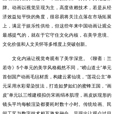
牌。动画以视觉呈现为主，高度依赖技术，若是从经
济效益短平快的角度，很容易将关注点落在市场拓展
上，满足于娱乐性供给，但这些年来中国动画让观众
最感提气的，就在于它守住文化内核，在美学意境、
文化价值和人文关怀等多维度上突破创新。
文化内涵让视觉奇观有了美学深意。《聊斋：兰
若寺》5个单元的美学风格截然不同，“崂山道士”单元
首创国产动画毛毡材质，构建云雾仙境，“莲花公主”单
元采用水彩晕染技法，打造如梦如幻的蜜蜂王国，“画
皮”单元以三维建模拟仿宋画绢本肌理，画皮妖现形的
镜头平均每帧渲染都要耗时数十小时。传统绘画、民
间工艺与数字技术相互激发融合，呈现出让观众过目