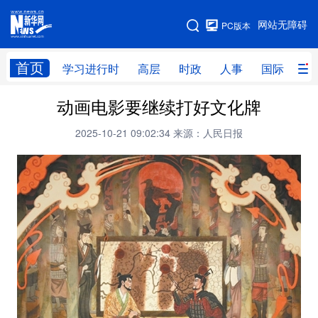
手机版
网站无障碍
PC版本
网站地图
首页
学习进行时
高层
时政
人事
国际
财
动画电影要继续打好文化牌
学习进行时
高层
时政
人事
2025-10-21 09:02:34
来源：人民日报
国际
财经
网评
港澳
台湾
思客智库
全球连线
教育
科技
科创
量子
体育
文化
书画
健康
军事
访谈
视频
图片
政务
法律
中央文件
金融
汽车
食品
人居
信息化
数字经济