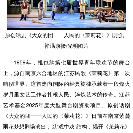
学术中国
乡村振兴
银龄
溯源中国
城市
旅游
能源
会展
原创话剧《大众的团——人民的〈茉莉花〉》剧照。
彩票
娱乐
时尚
悦读
褚满康摄/光明图片
公益
一带一路
亚太网
上市公司
文化产业
1959年，维也纳第七届世界青年联欢节的舞台
上，源自南京六合地区的江苏民歌《茉莉花》第一次
响彻世界。这首走向国际的经典旋律承载着一段烽火
地方频道
岁月里文艺工作者扎根人民、淬炼艺术的传奇。江苏
北京
天津
河北
山西
艺术基金2025年度大型舞台剧资助项目、原创话剧
辽宁
吉林
上海
江苏
《大众的团——人民的〈茉莉花〉》日前在南京紫麓
浙江
安徽
福建
江西
雨花梦想剧场演出，以“戏中戏”结构，揭开《茉莉花》