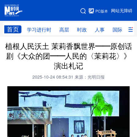
手机版
网站无障碍
PC版本
网站地图
首页
学习进行时
高层
时政
人事
国际
财
植根人民沃土 茉莉香飘世界——原创话
学习进行时
高层
时政
人事
剧《大众的团——人民的〈茉莉花〉》
国际
财经
网评
港澳
演出札记
台湾
思客智库
全球连线
教育
2025-10-24 08:54:31
来源：光明日报
科技
科创
量子
体育
文化
书画
健康
军事
访谈
视频
图片
政务
法律
中央文件
金融
汽车
食品
人居
信息化
数字经济