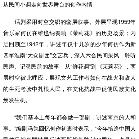
山东
河南
湖北
湖南
从民间小调走向世界舞台的创作内情。
广东
广西
海南
重庆
话剧采用时空交织的套层叙事。外层呈现1959年
四川
贵州
云南
西藏
音乐家何仿在维也纳奏响《茉莉花》的历史场景；内
陕西
甘肃
青海
宁夏
层回溯至1942年，讲述年仅十几岁的少年何仿作为新
新疆
内蒙古
黑龙江
四军淮南“大众剧团”文艺兵，深入六合民间采风，聆听
民声、记录民韵的故事。从“鲜花调”到《茉莉花》，两
多语种频道
层时空彼此呼应，展现文艺工作者如何在战火和敌人
的生死考验中扎根人民，在文化抗战中促使民族文化
English
Español
Français
عربى
焕发生机。
Русский язык
日本語
한국어
Deutsch
Português
“我们基本上每年都会做一部剧，讲述南京的人和
事。”编剧冯勉回忆创作初衷时表示，“今年恰逢中国人