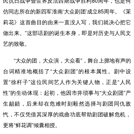
民抗日战争暨世界反法西斯战争胜利80周年，也是何
仿同志所在的新四军淮南‘大众剧团’成立85周年。《茉
莉花》这首曲目的由来一直没人写，我们就决心把它
做出来。”这部话剧的诞生本身，即是对历史与人民文
艺的致敬。
“大众的团，大众演，大众看”，舞台上掷地有声的
台词精准地概括了“大众剧团”的根本属性。剧中设
置“徐杆子”这位民间艺人作为关键人物，正是“人民
性”的生动体现：起初，他因市井琐事与“大众剧团”产
生龃龉，后来却在危难时刻毅然选择与剧团同仇敌
忾，不仅凭借其深厚的戏曲功底帮助剧团破解危机，
更将“鲜花调”倾囊相授。