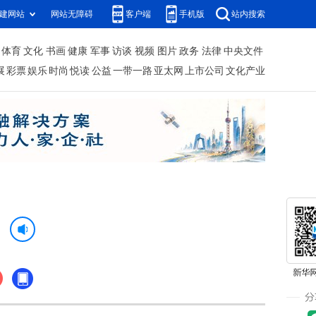
建网站
网站无障碍
客户端
手机版
站内搜索
体育
文化
书画
健康
军事
访谈
视频
图片
政务
法律
中央文件
展
彩票
娱乐
时尚
悦读
公益
一带一路
亚太网
上市公司
文化产业
》