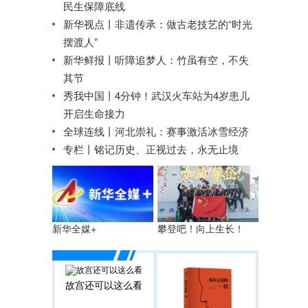
民生保障底线
新华视点丨
非遗传承：做古老技艺的“时光
摆渡人”
新华鲜报丨听障追梦人：竹虽有空，不失
其节
秀我中国丨
4分钟！武汉火车站为4岁患儿
开启生命接力
全球连线丨
河北崇礼：赛事激活冰雪经济
专栏丨铭记历史、正视过去，永无止境
攀登吧！向上生长！
新华全媒+
故宫还可以这么看