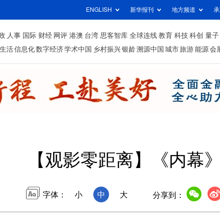
ENGLISH
新华报刊
地方频道
承
政
人事
国际
财经
网评
港澳
台湾
思客智库
全球连线
教育
科技
科创
量子
生活
信息化
数字经济
学术中国
乡村振兴
银龄
溯源中国
城市
旅游
能源
会
【观影零距离】《内幕
字体：
小
中
大
分享到：