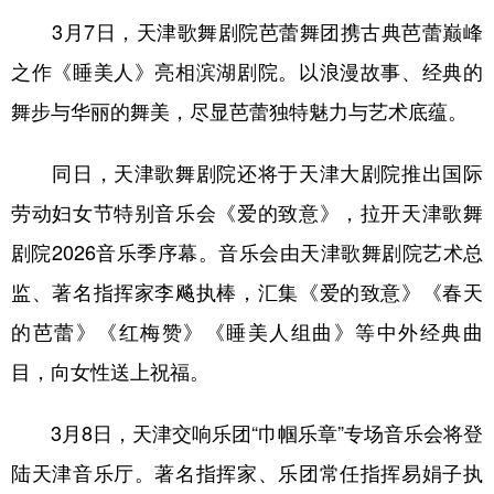
山东
河南
湖北
湖南
3月7日，天津歌舞剧院芭蕾舞团携古典芭蕾巅峰
广东
广西
海南
重庆
之作《睡美人》亮相滨湖剧院。以浪漫故事、经典的
四川
贵州
云南
西藏
舞步与华丽的舞美，尽显芭蕾独特魅力与艺术底蕴。
陕西
甘肃
青海
宁夏
同日，天津歌舞剧院还将于天津大剧院推出国际
新疆
内蒙古
黑龙江
劳动妇女节特别音乐会《爱的致意》，拉开天津歌舞
剧院2026音乐季序幕。音乐会由天津歌舞剧院艺术总
多语种频道
监、著名指挥家李飚执棒，汇集《爱的致意》《春天
English
Español
Français
عربى
的芭蕾》《红梅赞》《睡美人组曲》等中外经典曲
Русский язык
日本語
한국어
目，向女性送上祝福。
Deutsch
Português
3月8日，天津交响乐团“巾帼乐章”专场音乐会将登
陆天津音乐厅。著名指挥家、乐团常任指挥易娟子执