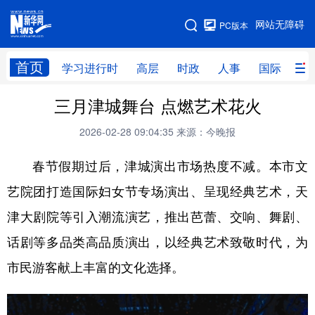
手机版
网站无障碍
PC版本
网站地图
首页
学习进行时
高层
时政
人事
国际
财
三月津城舞台 点燃艺术花火
学习进行时
高层
时政
人事
2026-02-28 09:04:35
来源：今晚报
国际
财经
网评
港澳
春节假期过后，津城演出市场热度不减。本市文
台湾
思客智库
全球连线
教育
艺院团打造国际妇女节专场演出、呈现经典艺术，天
科技
科创
量子
体育
津大剧院等引入潮流演艺，推出芭蕾、交响、舞剧、
文化
书画
健康
军事
话剧等多品类高品质演出，以经典艺术致敬时代，为
访谈
视频
图片
政务
市民游客献上丰富的文化选择。
法律
中央文件
金融
汽车
食品
人居
信息化
数字经济