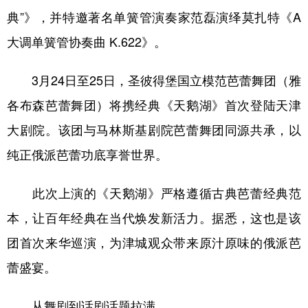
典”》，并特邀著名单簧管演奏家范磊演绎莫扎特《A
大调单簧管协奏曲 K.622》。
3月24日至25日，圣彼得堡国立模范芭蕾舞团（雅
各布森芭蕾舞团）将携经典《天鹅湖》首次登陆天津
大剧院。该团与马林斯基剧院芭蕾舞团同源共承，以
纯正俄派芭蕾功底享誉世界。
此次上演的《天鹅湖》严格遵循古典芭蕾经典范
本，让百年经典在当代焕发新活力。据悉，这也是该
团首次来华巡演，为津城观众带来原汁原味的俄派芭
蕾盛宴。
从舞剧到话剧话题拉满