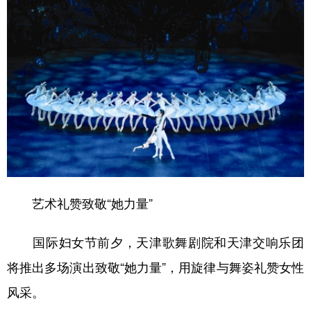
学术中国
乡村振兴
银龄
溯源中国
城市
旅游
能源
会展
彩票
娱乐
时尚
悦读
公益
一带一路
亚太网
上市公司
文化产业
地方频道
艺术礼赞致敬“她力量”
北京
天津
河北
山西
国际妇女节前夕，天津歌舞剧院和天津交响乐团
辽宁
吉林
上海
江苏
将推出多场演出致敬“她力量”，用旋律与舞姿礼赞女性
浙江
安徽
福建
江西
风采。