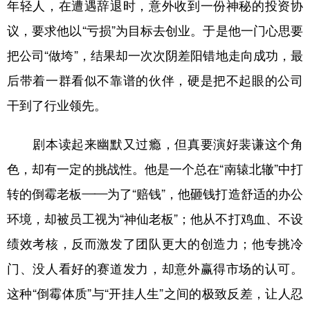
山东
河南
湖北
湖南
年轻人，在遭遇辞退时，意外收到一份神秘的投资协
议，要求他以“亏损”为目标去创业。于是他一门心思要
广东
广西
海南
重庆
把公司“做垮”，结果却一次次阴差阳错地走向成功，最
四川
贵州
云南
西藏
后带着一群看似不靠谱的伙伴，硬是把不起眼的公司
陕西
甘肃
青海
宁夏
干到了行业领先。
新疆
内蒙古
黑龙江
剧本读起来幽默又过瘾，但真要演好裴谦这个角
色，却有一定的挑战性。他是一个总在“南辕北辙”中打
多语种频道
转的倒霉老板——为了“赔钱”，他砸钱打造舒适的办公
English
Español
Français
عربى
环境，却被员工视为“神仙老板”；他从不打鸡血、不设
Русский язык
日本語
한국어
绩效考核，反而激发了团队更大的创造力；他专挑冷
Deutsch
Português
门、没人看好的赛道发力，却意外赢得市场的认可。
这种“倒霉体质”与“开挂人生”之间的极致反差，让人忍