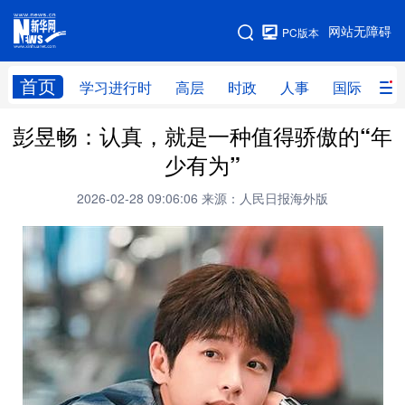
手机版
网站无障碍
PC版本
网站地图
首页
学习进行时
高层
时政
人事
国际
财
彭昱畅：认真，就是一种值得骄傲的“年
学习进行时
高层
时政
人事
少有为”
国际
财经
网评
港澳
2026-02-28 09:06:06
来源：人民日报海外版
台湾
思客智库
全球连线
教育
科技
科创
量子
体育
文化
书画
健康
军事
访谈
视频
图片
政务
法律
中央文件
金融
汽车
食品
人居
信息化
数字经济