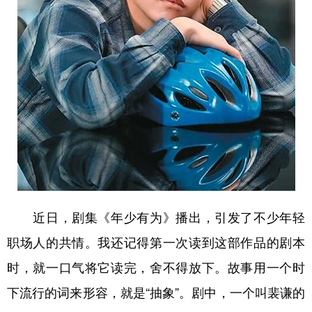
学术中国
乡村振兴
银龄
溯源中国
城市
旅游
能源
会展
彩票
娱乐
时尚
悦读
公益
一带一路
亚太网
上市公司
文化产业
地方频道
近日，剧集《年少有为》播出，引发了不少年轻
北京
天津
河北
山西
职场人的共情。我还记得第一次读到这部作品的剧本
辽宁
吉林
上海
江苏
时，就一口气将它读完，舍不得放下。故事用一个时
浙江
安徽
福建
江西
下流行的词来形容，就是“抽象”。剧中，一个叫裴谦的