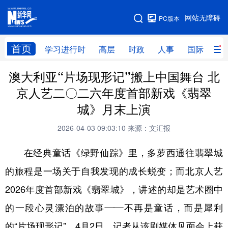
手机版
网站无障碍
PC版本
网站地图
首页
学习进行时
高层
时政
人事
国际
财
澳大利亚“片场现形记”搬上中国舞台 北
学习进行时
高层
时政
人事
京人艺二〇二六年度首部新戏《翡翠
国际
财经
网评
港澳
城》月末上演
台湾
思客智库
全球连线
教育
2026-04-03 09:03:10
来源：文汇报
科技
科创
量子
体育
在经典童话《绿野仙踪》里，多萝西通往翡翠城
文化
书画
健康
军事
的旅程是一场关于自我发现的成长蜕变；而北京人艺
访谈
视频
图片
政务
2026年度首部新戏《翡翠城》，讲述的却是艺术圈中
法律
中央文件
金融
汽车
的一段心灵漂泊的故事——不再是童话，而是犀利
的“片场现形记”。4月2日，记者从该剧媒体见面会上获
食品
人居
信息化
数字经济