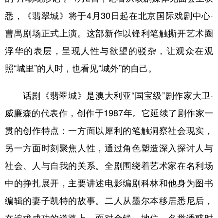
悉，《翡翠城》将于4月30日起在北京国际戏剧中心·
学术中国
乡村振兴
银龄
溯源中国
曹禺剧场正式上演。这部新作以锋利笔触撕开艺术圈
城市
旅游
能源
会展
浮华的表层，呈现人性与欲望的驳杂，让观众在观
彩票
娱乐
时尚
悦读
照“城里”的人时，也看见“城外”的自己。
公益
一带一路
亚太网
上市公司
话剧《翡翠城》是澳大利亚“国宝级”剧作家大卫·
文化产业
威廉森的代表作，创作于1987年。它延续了剧作家一
贯的创作特点：一方面以犀利的笔触洞察社会现实，
地方频道
另一方面时刻聚焦人性，通过角色塑造深入探讨人与
北京
天津
河北
山西
社会、人与自我的关系。全剧围绕着艺术家在名利场
辽宁
吉林
上海
江苏
中的挣扎展开，主要讲述电影编剧科林和他身为图书
编辑的妻子凯特的故事。二人从墨尔本移居悉尼后，
浙江
安徽
福建
江西