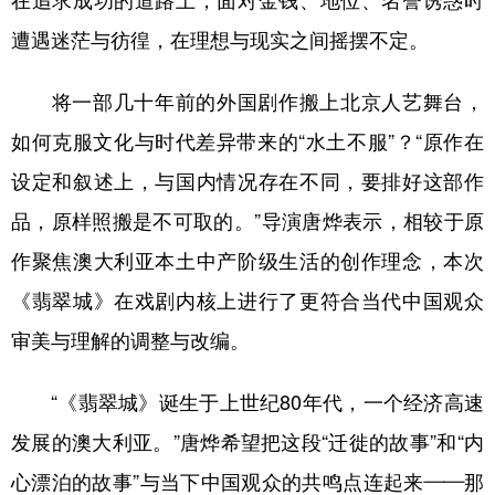
在追求成功的道路上，面对金钱、地位、名誉诱惑时
山东
河南
湖北
湖南
遭遇迷茫与彷徨，在理想与现实之间摇摆不定。
广东
广西
海南
重庆
四川
贵州
云南
西藏
将一部几十年前的外国剧作搬上北京人艺舞台，
如何克服文化与时代差异带来的“水土不服”？“原作在
陕西
甘肃
青海
宁夏
设定和叙述上，与国内情况存在不同，要排好这部作
新疆
内蒙古
黑龙江
品，原样照搬是不可取的。”导演唐烨表示，相较于原
作聚焦澳大利亚本土中产阶级生活的创作理念，本次
多语种频道
《翡翠城》在戏剧内核上进行了更符合当代中国观众
English
Español
Français
عربى
审美与理解的调整与改编。
Русский язык
日本語
한국어
“《翡翠城》诞生于上世纪80年代，一个经济高速
Deutsch
Português
发展的澳大利亚。”唐烨希望把这段“迁徙的故事”和“内
心漂泊的故事”与当下中国观众的共鸣点连起来——那