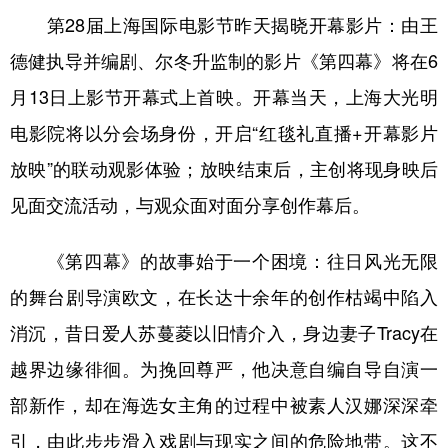
山东
河南
湖北
湖南
第28届上海国际电影节昨天揭晓开幕影片：由王
广东
广西
海南
重庆
德健执导并编剧、尔冬升监制的影片《第四幕》将在6
四川
贵州
云南
西藏
月13日上影节开幕式上首映。开幕当天，上海大光明
陕西
甘肃
青海
宁夏
电影院将以分会场身份，开启“红毯礼直播+开幕影片
放映”的联动观影体验；放映结束后，主创将现身映后
新疆
内蒙古
黑龙江
见面交流活动，与观众面对面分享创作幕后。
多语种频道
《第四幕》的故事始于一个困境：往日风光无限
English
Español
Français
عربى
的舞台剧导演欧文，在长达十余年的创作枯竭中陷入
消沉，昔日爱人苏蔓菱以旧情介入，身边妻子Tracy在
Русский язык
日本語
한국어
越界边缘徘徊。为挽回尊严，他决意自编自导自演一
Deutsch
Português
部新作，却在海选女主角的过程中被素人汉娜深深牵
引，由此步步滑入戏剧与现实之间的危险地带。这不