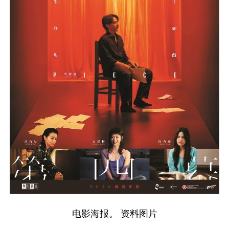
学术中国
乡村振兴
银龄
溯源中国
城市
旅游
能源
会展
彩票
娱乐
时尚
悦读
公益
一带一路
亚太网
上市公司
文化产业
地方频道
北京
天津
河北
山西
辽宁
吉林
上海
江苏
浙江
安徽
福建
江西
电影海报。 资料图片