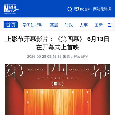
手机版
网站无障碍
PC版本
网站地图
首页
学习进行时
高层
时政
人事
国际
财
上影节开幕影片：《第四幕》 6月13日
学习进行时
高层
时政
人事
在开幕式上首映
国际
财经
网评
港澳
2026-05-28 08:48:18
来源：解放日报
台湾
思客智库
全球连线
教育
科技
科创
量子
体育
文化
书画
健康
军事
访谈
视频
图片
政务
法律
中央文件
金融
汽车
食品
人居
信息化
数字经济