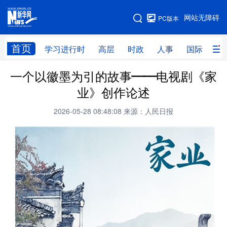
手机版
网站无障碍
PC版本
网站地图
首页
学习进行时
高层
时政
人事
国际
财
一个以徽墨为引的故事——电视剧《家
学习进行时
高层
时政
人事
业》创作论述
国际
财经
网评
港澳
2026-05-28 08:48:08
来源：人民日报
台湾
思客智库
全球连线
教育
科技
科创
量子
体育
文化
书画
健康
军事
访谈
视频
图片
政务
法律
中央文件
金融
汽车
食品
人居
信息化
数字经济