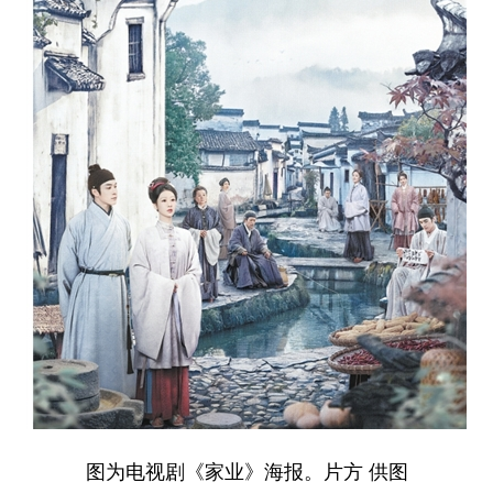
学术中国
乡村振兴
银龄
溯源中国
城市
旅游
能源
会展
彩票
娱乐
时尚
悦读
公益
一带一路
亚太网
上市公司
文化产业
地方频道
北京
天津
河北
山西
辽宁
吉林
上海
江苏
浙江
安徽
福建
江西
图为电视剧《家业》海报。片方 供图