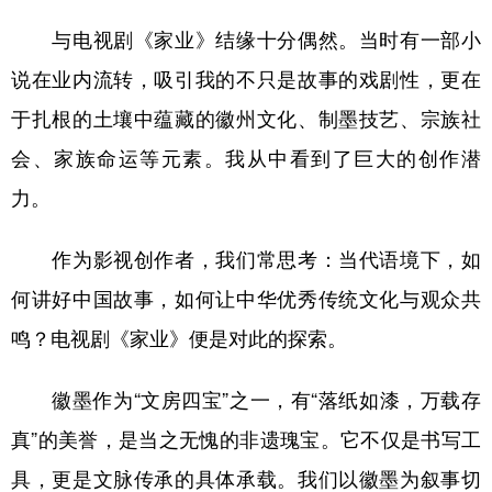
山东
河南
湖北
湖南
与电视剧《家业》结缘十分偶然。当时有一部小
广东
广西
海南
重庆
说在业内流转，吸引我的不只是故事的戏剧性，更在
四川
贵州
云南
西藏
于扎根的土壤中蕴藏的徽州文化、制墨技艺、宗族社
陕西
甘肃
青海
宁夏
会、家族命运等元素。我从中看到了巨大的创作潜
新疆
内蒙古
黑龙江
力。
作为影视创作者，我们常思考：当代语境下，如
多语种频道
何讲好中国故事，如何让中华优秀传统文化与观众共
English
Español
Français
عربى
鸣？电视剧《家业》便是对此的探索。
Русский язык
日本語
한국어
徽墨作为“文房四宝”之一，有“落纸如漆，万载存
Deutsch
Português
真”的美誉，是当之无愧的非遗瑰宝。它不仅是书写工
具，更是文脉传承的具体承载。我们以徽墨为叙事切