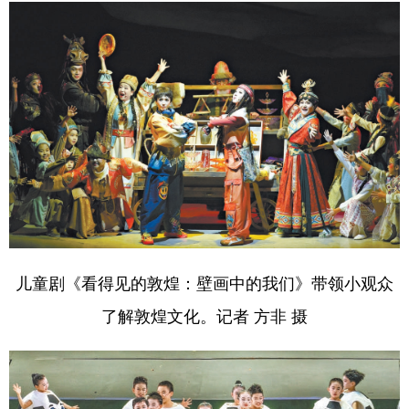
学术中国
乡村振兴
银龄
溯源中国
城市
旅游
能源
会展
彩票
娱乐
时尚
悦读
公益
一带一路
亚太网
上市公司
文化产业
地方频道
儿童剧《看得见的敦煌：壁画中的我们》带领小观众
北京
天津
河北
山西
了解敦煌文化。记者 方非 摄
辽宁
吉林
上海
江苏
浙江
安徽
福建
江西