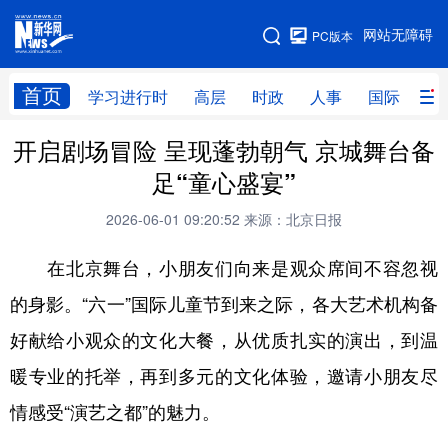
手机版
网站无障碍
PC版本
网站地图
首页
学习进行时
高层
时政
人事
国际
财
开启剧场冒险 呈现蓬勃朝气 京城舞台备
学习进行时
高层
时政
人事
足“童心盛宴”
国际
财经
网评
港澳
2026-06-01 09:20:52
来源：北京日报
台湾
思客智库
全球连线
教育
在北京舞台，小朋友们向来是观众席间不容忽视
科技
科创
量子
体育
的身影。“六一”国际儿童节到来之际，各大艺术机构备
文化
书画
健康
军事
好献给小观众的文化大餐，从优质扎实的演出，到温
访谈
视频
图片
政务
暖专业的托举，再到多元的文化体验，邀请小朋友尽
法律
中央文件
金融
汽车
情感受“演艺之都”的魅力。
食品
人居
信息化
数字经济