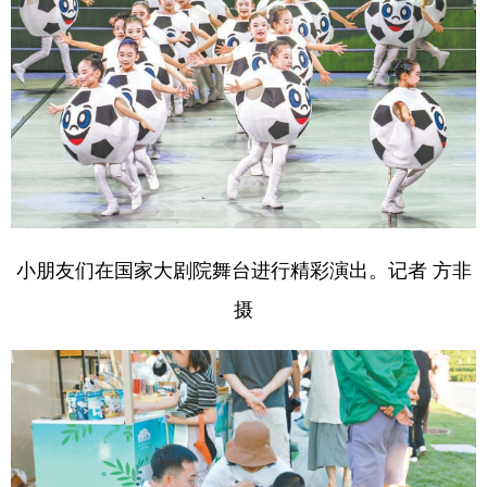
山东
河南
湖北
湖南
广东
广西
海南
重庆
四川
贵州
云南
西藏
陕西
甘肃
青海
宁夏
新疆
内蒙古
黑龙江
多语种频道
小朋友们在国家大剧院舞台进行精彩演出。记者 方非
摄
English
Español
Français
عربى
Русский язык
日本語
한국어
Deutsch
Português