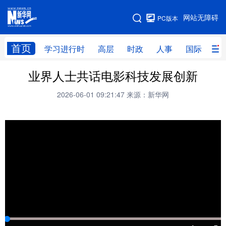
手机版
网站无障碍
PC版本
网站地图
首页
学习进行时
高层
时政
人事
国际
财
业界人士共话电影科技发展创新
学习进行时
高层
时政
人事
2026-06-01 09:21:47
来源：新华网
国际
财经
网评
港澳
台湾
思客智库
全球连线
教育
科技
科创
量子
体育
文化
书画
健康
军事
访谈
视频
图片
政务
法律
中央文件
金融
汽车
食品
人居
信息化
数字经济