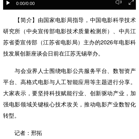
0:00
/0:00
学术中国
乡村振兴
银龄
溯源中国
【简介】由国家电影局指导，中国电影科学技术
城市
旅游
能源
会展
研究所（中央宣传部电影技术质量检测所）、中共江
彩票
娱乐
时尚
悦读
苏省委宣传部（江苏省电影局）主办的2026年电影科
公益
一带一路
亚太网
上市公司
技发展创新座谈会日前在江苏无锡举办。
文化产业
与会业界人士围绕电影公共服务平台、数智资产
平台、高格式电影与人工智能应用等主题进行分享。
地方频道
大家表示，要坚持科技赋能行业、创新驱动产业，加
北京
天津
河北
山西
强电影领域关键核心技术攻关，推动电影产业数智化
辽宁
吉林
上海
江苏
转型。
浙江
安徽
福建
江西
记者：邢拓