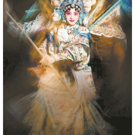
学术中国
乡村振兴
银龄
溯源中国
城市
旅游
能源
会展
彩票
娱乐
时尚
悦读
公益
一带一路
亚太网
上市公司
文化产业
地方频道
北京
天津
河北
山西
辽宁
吉林
上海
江苏
浙江
安徽
福建
江西