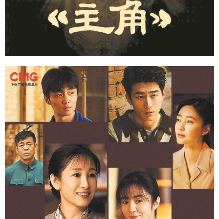
山东
河南
湖北
湖南
广东
广西
海南
重庆
四川
贵州
云南
西藏
陕西
甘肃
青海
宁夏
新疆
内蒙古
黑龙江
多语种频道
English
Español
Français
عربى
Русский язык
日本語
한국어
Deutsch
Português