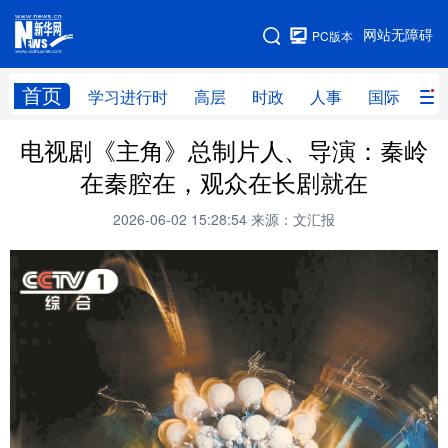
手机版
网站无障碍
PC版本
网站地图
首页
学习进行时
高层
时政
人事
国际
财
电视剧《主角》总制片人、导演：秦岭
学习进行时
高层
时政
人事
在秦腔在，观众在长剧就在
国际
财经
网评
港澳
2026-06-02 15:28:54
来源：文汇报
台湾
思客智库
全球连线
教育
科技
科创
量子
体育
文化
书画
健康
军事
访谈
视频
图片
政务
法律
中央文件
金融
汽车
食品
人居
信息化
数字经济