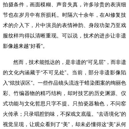
拍摄条件，画面模糊、声音失真，许多珍贵的表演细
节也在岁月中有所损耗。时隔六十余年，在AI修复技
术的介入下，片中演员的表情神韵、身段功架乃至戏
服纹样均得以清晰重现。可以说，技术的进步让非遗
影像越来越“好看”。
然而，技术能抵达的，是非遗的“可见层”，而非遗
的文化内涵藏于“不可见处”。当前，部分非遗影像陷
入“炫技误区”。一些作品镜头流连于蜡染图案的绚丽色
彩、竹编器物的精巧结构，却对技艺的历史渊源、仪
式功能与文化哲思只字不提。只拍瓷器釉色，不问窑
火传承；只录唱腔韵味，不探戏文底蕴。“去语境化”的
视觉呈现，让观众看到了“美”，却未必懂得这“美”从何