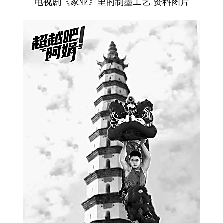
电视剧《家业》里的制墨工艺 资料图片
山东
河南
湖北
湖南
广东
广西
海南
重庆
四川
贵州
云南
西藏
陕西
甘肃
青海
宁夏
新疆
内蒙古
黑龙江
多语种频道
English
Español
Français
عربى
Русский язык
日本語
한국어
Deutsch
Português