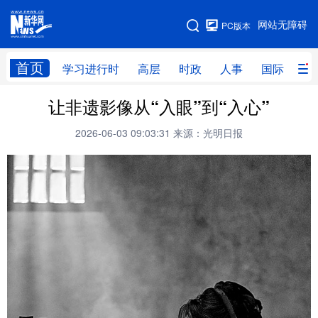
手机版
网站无障碍
PC版本
网站地图
首页
学习进行时
高层
时政
人事
国际
财
让非遗影像从“入眼”到“入心”
学习进行时
高层
时政
人事
2026-06-03 09:03:31
来源：光明日报
国际
财经
网评
港澳
台湾
思客智库
全球连线
教育
科技
科创
量子
体育
文化
书画
健康
军事
访谈
视频
图片
政务
法律
中央文件
金融
汽车
食品
人居
信息化
数字经济