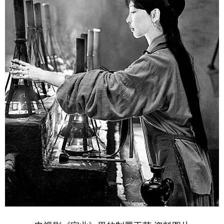
学术中国
乡村振兴
银龄
溯源中国
城市
旅游
能源
会展
彩票
娱乐
时尚
悦读
公益
一带一路
亚太网
上市公司
文化产业
地方频道
北京
天津
河北
山西
辽宁
吉林
上海
江苏
浙江
安徽
福建
江西