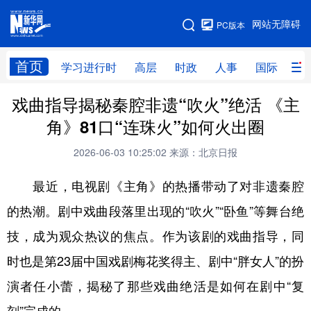
手机版
网站无障碍
PC版本
网站地图
首页
学习进行时
高层
时政
人事
国际
财
戏曲指导揭秘秦腔非遗“吹火”绝活 《主
学习进行时
高层
时政
人事
角》81口“连珠火”如何火出圈
国际
财经
网评
港澳
2026-06-03 10:25:02
来源：北京日报
台湾
思客智库
全球连线
教育
最近，电视剧《主角》的热播带动了对非遗秦腔
科技
科创
量子
体育
的热潮。剧中戏曲段落里出现的“吹火”“卧鱼”等舞台绝
文化
书画
健康
军事
技，成为观众热议的焦点。作为该剧的戏曲指导，同
访谈
视频
图片
政务
时也是第23届中国戏剧梅花奖得主、剧中“胖女人”的扮
法律
中央文件
金融
汽车
演者任小蕾，揭秘了那些戏曲绝活是如何在剧中“复
食品
人居
信息化
数字经济