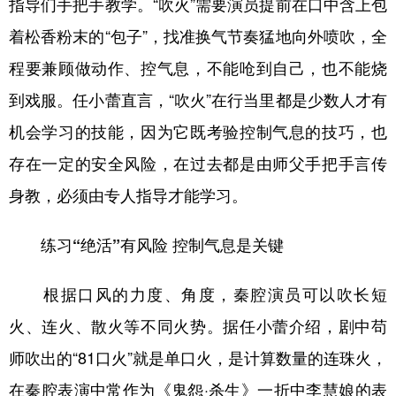
指导们手把手教学。“吹火”需要演员提前在口中含上包
着松香粉末的“包子”，找准换气节奏猛地向外喷吹，全
程要兼顾做动作、控气息，不能呛到自己，也不能烧
到戏服。任小蕾直言，“吹火”在行当里都是少数人才有
机会学习的技能，因为它既考验控制气息的技巧，也
存在一定的安全风险，在过去都是由师父手把手言传
身教，必须由专人指导才能学习。
练习“绝活”有风险 控制气息是关键
根据口风的力度、角度，秦腔演员可以吹长短
火、连火、散火等不同火势。据任小蕾介绍，剧中苟
师吹出的“81口火”就是单口火，是计算数量的连珠火，
在秦腔表演中常作为《鬼怨·杀生》一折中李慧娘的表