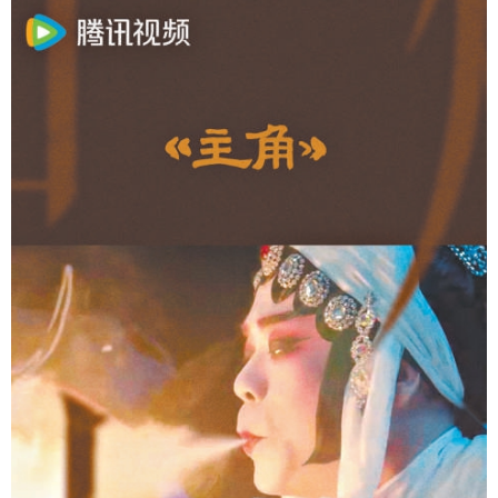
山东
河南
湖北
湖南
广东
广西
海南
重庆
四川
贵州
云南
西藏
陕西
甘肃
青海
宁夏
新疆
内蒙古
黑龙江
多语种频道
English
Español
Français
عربى
Русский язык
日本語
한국어
Deutsch
Português