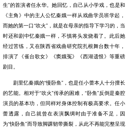
生”的首演者任永华。她回忆，自己从小学戏，也是和
《主角》中的主人公忆秦娥一样从戏曲学员班学起，
而她的第一口“吹火”，就是在母亲的指导下学习的，当
时还和剧中忆秦娥一样，不慎将头发烧着了。此后她
经过苦练，又在陕西省戏曲研究院扎根舞台数十年，
排演了《雀台歌女》《窦娥冤》《西湖遗恨》等重磅
剧目。
剧里忆秦娥的“慢卧鱼”，也是任小蕾本人十分擅长
的艺能。相对于“吹火”传承的困难，“卧鱼”反倒是秦腔
演员的基本功，但同样对身体控制有极高要求。任小
蕾透露，自己就曾在表演飘绸时由于准备不足，因
为“快卧鱼”而导致脚踝韧带撕裂，从此不再能完整呈现