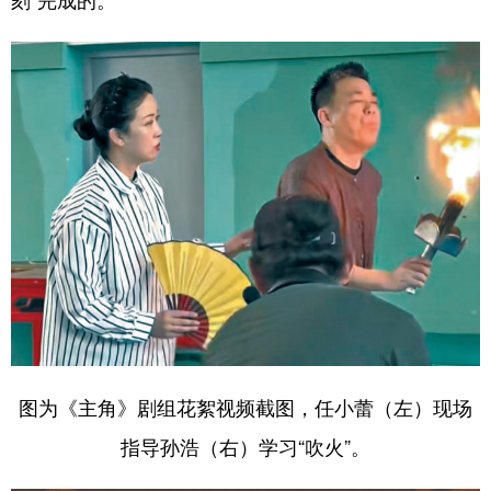
刻”完成的。
学术中国
乡村振兴
银龄
溯源中国
城市
旅游
能源
会展
彩票
娱乐
时尚
悦读
公益
一带一路
亚太网
上市公司
文化产业
地方频道
北京
天津
河北
山西
辽宁
吉林
上海
江苏
图为《主角》剧组花絮视频截图，任小蕾（左）现场
指导孙浩（右）学习“吹火”。
浙江
安徽
福建
江西