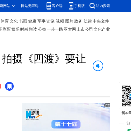
建网站
网站无障碍
客户端
手机版
站内搜索
体育
文化
书画
健康
军事
访谈
视频
图片
政务
法律
中央文件
展
彩票
娱乐
时尚
悦读
公益
一带一路
亚太网
上市公司
文化产业
：拍摄《四渡》要让