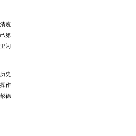
清瘦
自己第
神里闪
历史
指挥作
，彭德