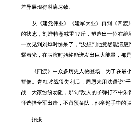
差异展现得淋漓尽致。
从《建党伟业》《建军大业》再到《四渡》
的状态，刘烨特意减重17斤，塑造出一位在
一次见到刘烨时惊呆了，“没想到他竟然能清瘦
耀着光，在表演时始终能迸发出巨大能量，那
《四渡》中众多历史人物登场，为了在最小的
群像。青杠坡战役失利后，周恩来用法语说“
战，大家纷纷劝阻，那句“敌人的子弹打不中朱
怀选择全军出击，不留预备队，他举起手中的驳
拍摄