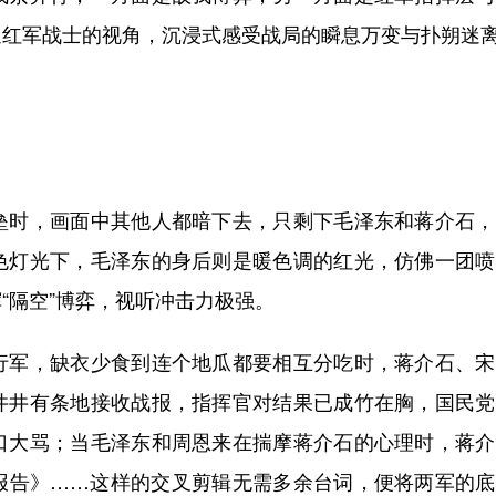
通红军战士的视角，沉浸式感受战局的瞬息万变与扑朔迷
时，画面中其他人都暗下去，只剩下毛泽东和蒋介石，
色灯光下，毛泽东的身后则是暖色调的红光，仿佛一团喷
“隔空”博弈，视听冲击力极强。
军，缺衣少食到连个地瓜都要相互分吃时，蒋介石、宋
井井有条地接收战报，指挥官对结果已成竹在胸，国民党
口大骂；当毛泽东和周恩来在揣摩蒋介石的心理时，蒋介
报告》……这样的交叉剪辑无需多余台词，便将两军的底