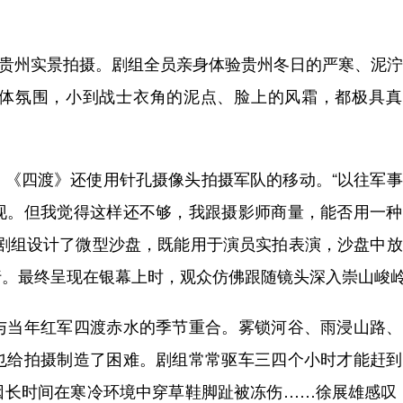
在贵州实景拍摄。剧组全员亲身体验贵州冬日的严寒、泥
体氛围，小到战士衣角的泥点、脸上的风霜，都极具真
四渡》还使用针孔摄像头拍摄军队的移动。“以往军事
现。但我觉得这样还不够，我跟摄影师商量，能否用一种
”剧组设计了微型沙盘，既能用于演员实拍表演，沙盘中
行。最终呈现在银幕上时，观众仿佛跟随镜头深入崇山峻
当年红军四渡赤水的季节重合。雾锁河谷、雨浸山路、
也给拍摄制造了困难。剧组常常驱车三四个小时才能赶到
因长时间在寒冷环境中穿草鞋脚趾被冻伤……徐展雄感叹