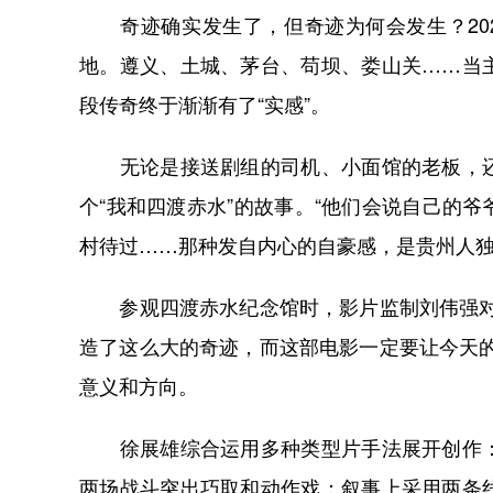
奇迹确实发生了，但奇迹为何会发生？202
地。遵义、土城、茅台、苟坝、娄山关……当
段传奇终于渐渐有了“实感”。
无论是接送剧组的司机、小面馆的老板，还
个“我和四渡赤水”的故事。“他们会说自己的
村待过……那种发自内心的自豪感，是贵州人独
参观四渡赤水纪念馆时，影片监制刘伟强对徐
造了这么大的奇迹，而这部电影一定要让今天
意义和方向。
徐展雄综合运用多种类型片手法展开创作：
两场战斗突出巧取和动作戏；叙事上采用两条