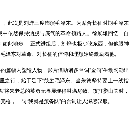
，此次是刘烨三度饰演毛泽东。为贴合长征时期毛泽东
绝境中依然保持洒脱与底气的革命领路人。徐展雄回忆，
到如此地步。”正式进组后，刘烨也极少吃东西，但他眼
是毛泽东对革命、对长征的信仰和理想始终激励着他。
篇幅内塑造人物，影片借助诸多台词“金句”生动勾勒出
千里之行，始于足下”鼓励毛泽东。当朱德坚持要上一线
德”将朱老总的英勇无畏展现得淋漓尽致。攻打娄山关时
壳枪，一句“我就是预备队”的台词让人深感叹服。