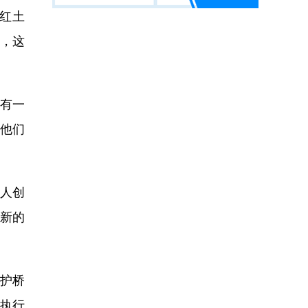
红土
，这
有一
在他们
人创
全新的
护桥
执行