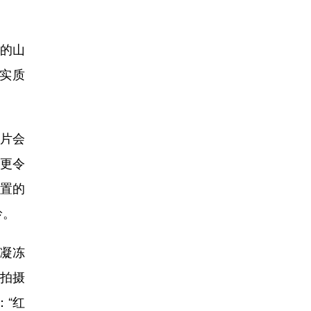
泞的山
实质
片会
更令
放置的
岭。
凝冻
拍摄
：“红