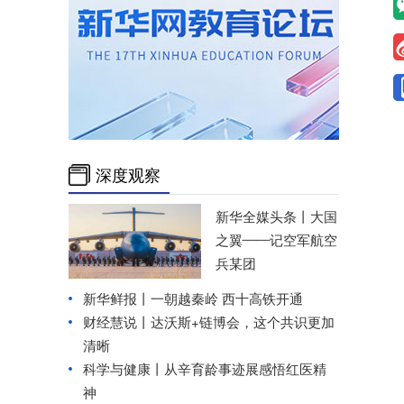
深度观察
新华全媒头条丨
大国
之翼——记空军航空
兵某团
新华鲜报丨一朝越秦岭 西十高铁开通
财经慧说丨达沃斯+链博会，这个共识更加
清晰
科学与健康丨从辛育龄事迹展感悟红医精
神