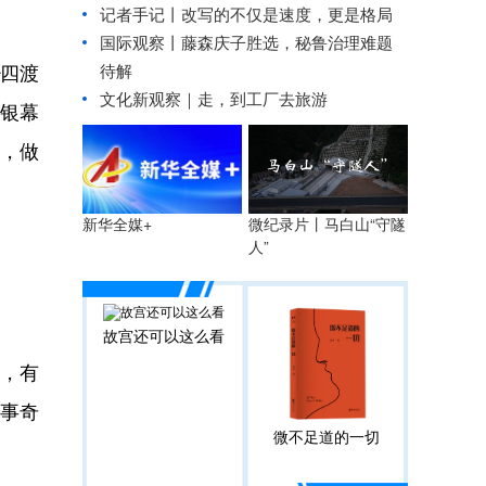
记者手记丨改写的不仅是速度，更是格局
国际观察丨
藤森庆子胜选，秘鲁治理难题
—四渡
待解
文化新观察｜走，到工厂去旅游
大银幕
，做
微纪录片丨马白山“守隧
新华全媒+
人”
故宫还可以这么看
，有
军事奇
微不足道的一切