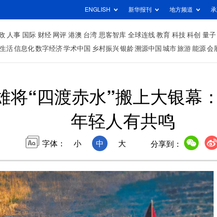
ENGLISH
新华报刊
地方频道
承
政
人事
国际
财经
网评
港澳
台湾
思客智库
全球连线
教育
科技
科创
量子
生活
信息化
数字经济
学术中国
乡村振兴
银龄
溯源中国
城市
旅游
能源
会
展雄将“四渡赤水”搬上大银幕
年轻人有共鸣
字体：
小
中
大
分享到：