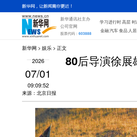
新华通讯社主办
学习进行时
高层
时
公司官网
金融
汽车
食品
人居
股票代码：
603888
新华网
>
娱乐
> 正文
80后导演徐
2026
07/01
09:09:52
来源：北京日报