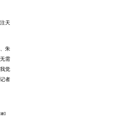
注天
、朱
无需
，我觉
（记者
苏姗】