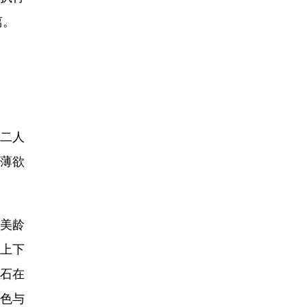
离。
二人
薄欲
美龄
上下
石在
色与