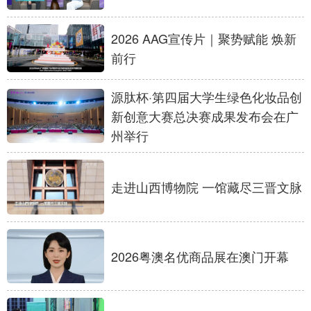
学术中国
乡村振兴
银龄
溯源中国
2026 AAG宣传片｜聚势赋能 焕新
前行
城市
旅游
能源
会展
彩票
娱乐
时尚
悦读
源肽杯·第四届大学生绿色化妆品创
新创意大赛总决赛成果发布会在广
公益
一带一路
亚太网
上市公司
州举行
文化产业
走进山西博物院 一馆藏尽三晋文脉
地方频道
北京
天津
河北
山西
2026粤澳名优商品展在澳门开幕
辽宁
吉林
上海
江苏
浙江
安徽
福建
江西