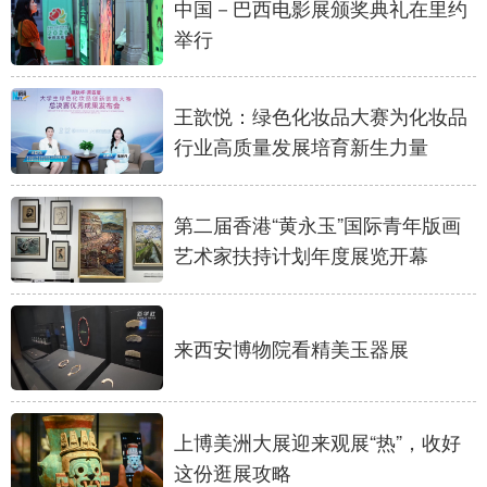
中国－巴西电影展颁奖典礼在里约
山东
河南
湖北
湖南
举行
广东
广西
海南
重庆
四川
贵州
云南
西藏
王歆悦：绿色化妆品大赛为化妆品
行业高质量发展培育新生力量
陕西
甘肃
青海
宁夏
新疆
内蒙古
黑龙江
第二届香港“黄永玉”国际青年版画
艺术家扶持计划年度展览开幕
多语种频道
English
Español
Français
عربى
来西安博物院看精美玉器展
Русский язык
日本語
한국어
Deutsch
Português
上博美洲大展迎来观展“热”，收好
这份逛展攻略