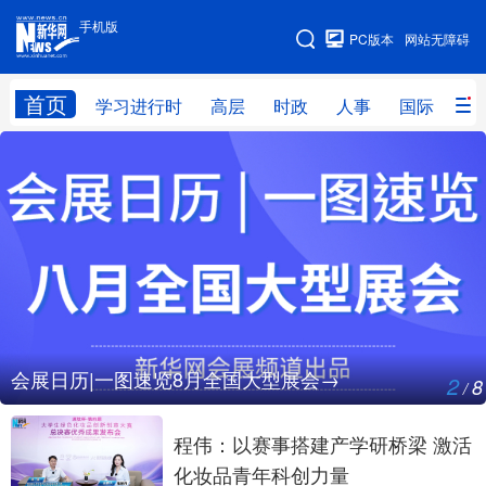
手机版
手机版
PC版本
网站无障碍
网站地图
首页
学习进行时
高层
时政
人事
国际
财
学习进行时
高层
时政
人事
国际
财经
网评
港澳
台湾
思客智库
全球连线
教育
科技
科创
量子
体育
文化
书画
健康
军事
会展日历|一图速览8月全国大型展会→
2
8
/
访谈
视频
图片
政务
法律
中央文件
金融
汽车
程伟：以赛事搭建产学研桥梁 激活
化妆品青年科创力量
食品
人居
信息化
数字经济