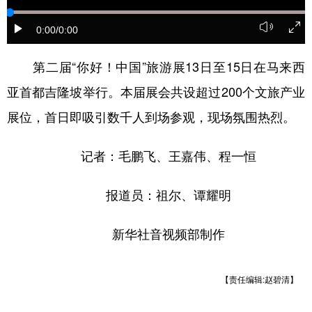
学术中国
乡村振兴
银龄
溯源中国
0:00
/0:00
城市
旅游
能源
会展
第二届“你好！中国”旅游展13日至15日在马来西
彩票
娱乐
时尚
悦读
亚首都吉隆坡举行。本届展会共设超过200个文旅产业
公益
一带一路
亚太网
上市公司
展位，首日即吸引数千人到场参观，现场氛围热烈。
文化产业
记者：毛鹏飞、王嘉伟、程一恒
报道员：祖尔、谭耀明
地方频道
北京
天津
河北
山西
新华社音视频部制作
辽宁
吉林
上海
江苏
【责任编辑:赵碧清】
浙江
安徽
福建
江西