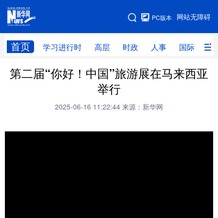
手机版
网站无障碍
PC版本
网站地图
首页
学习进行时
高层
时政
人事
国际
财
第二届“你好！中国”旅游展在马来西亚
学习进行时
高层
时政
人事
举行
国际
财经
网评
港澳
2025-06-16 11:22:44
来源：新华网
台湾
思客智库
全球连线
教育
科技
科创
量子
体育
文化
书画
健康
军事
访谈
视频
图片
政务
法律
中央文件
金融
汽车
食品
人居
信息化
数字经济