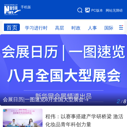
手机版
手机版
PC版本
网站无障碍
网站地图
首页
学习进行时
高层
时政
人事
国际
财
学习进行时
高层
时政
人事
国际
财经
网评
港澳
台湾
思客智库
全球连线
教育
科技
科创
量子
体育
文化
书画
健康
军事
会展日历|一图速览8月全国大型展会→
2
8
/
访谈
视频
图片
政务
法律
中央文件
金融
汽车
程伟：以赛事搭建产学研桥梁 激活
化妆品青年科创力量
食品
人居
信息化
数字经济