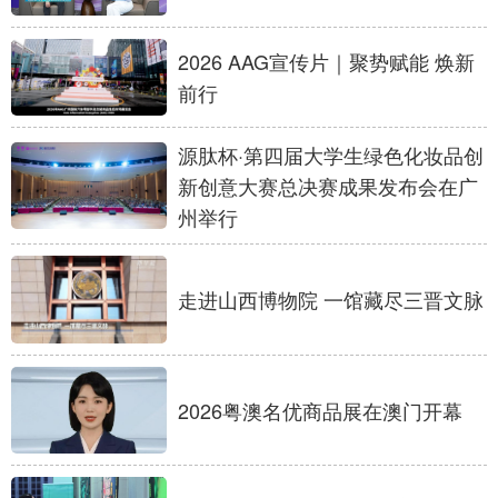
学术中国
乡村振兴
银龄
溯源中国
2026 AAG宣传片｜聚势赋能 焕新
前行
城市
旅游
能源
会展
彩票
娱乐
时尚
悦读
源肽杯·第四届大学生绿色化妆品创
新创意大赛总决赛成果发布会在广
公益
一带一路
亚太网
上市公司
州举行
文化产业
走进山西博物院 一馆藏尽三晋文脉
地方频道
北京
天津
河北
山西
2026粤澳名优商品展在澳门开幕
辽宁
吉林
上海
江苏
浙江
安徽
福建
江西