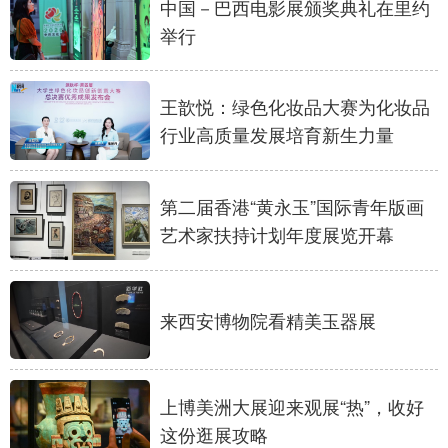
中国－巴西电影展颁奖典礼在里约
山东
河南
湖北
湖南
举行
广东
广西
海南
重庆
四川
贵州
云南
西藏
王歆悦：绿色化妆品大赛为化妆品
行业高质量发展培育新生力量
陕西
甘肃
青海
宁夏
新疆
内蒙古
黑龙江
第二届香港“黄永玉”国际青年版画
艺术家扶持计划年度展览开幕
多语种频道
English
Español
Français
عربى
来西安博物院看精美玉器展
Русский язык
日本語
한국어
Deutsch
Português
上博美洲大展迎来观展“热”，收好
这份逛展攻略