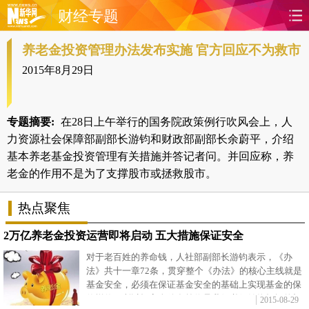
财经专题
养老金投资管理办法发布实施 官方回应不为救市
首页
时政
国际
财经
2015年8月29日
娱乐
体育
人事
教育
时尚
思客
地方
法治
专题摘要:
在28日上午举行的国务院政策例行吹风会上，人
力资源社会保障部副部长游钧和财政部副部长余蔚平，介绍
港澳
台湾
华人
汽车
基本养老基金投资管理有关措施并答记者问。并回应称，养
老金的作用不是为了支撑股市或拯救股市。
科技
能源
房产
公司
热点聚焦
图片
视频
彩票
食品
2万亿养老金投资运营即将启动
五大措施保证安全
对于老百姓的养命钱，人社部副部长游钧表示，《办
旅游
健康
信息化
数据
法》共十一章72条，贯穿整个《办法》的核心主线就是
基金安全，必须在保证基金安全的基础上实现基金的保
金融
公益
军事
无人机
值增值，所以把安全放在首位是我们必须始终把握的根
2015-08-29