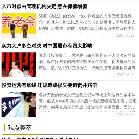
本点。
入市时点由管理机构决定 意在保值增值
富媒体
摄影
新华广播
随着《办法》的发布，地方养老金的入市已经没有悬
念，但其入市时点以及首批入市资金规模，仍然受到人
新华电视中文
新华电视英文
返回PC
们的广泛关注。对此，财政部副部长余蔚平昨日在国新
办新闻发布会上表示，养老基金开展投资运营，应该不
2015-08-29
是太远的事情。
实力大户多空对决
对中国股市有四大影响
养老金投资股市，这对股市而言将具有巨大而深远的影
响。股市投资者的构成将明显发生变化。初级阶段的股
市里，散户占绝对统治地位，成熟的股市里机构投资者
将占统治地位，前者的投资主要以投机获利为主，为市
2015-08-29
场带来较大波动性。
投资运营有底线 违规造成损失要追责并赔偿
各路资金的合规投资运营是资本市场正常运行的基本保
障。但从今年6月份以来A股市场的巨幅震荡来看，违规
运营、内幕交易等是造成市场波动的主要因素。因此，
维护市场的健康平稳运行就需要对这些违规行为施以重
2015-08-29
拳打击。
观点荟萃