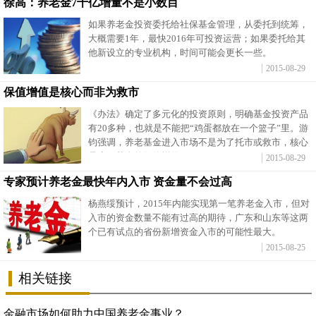
徐高：养老金7千亿增量不是小数目
如果养老金投资委托给社保基金管理，从委托到统筹，
大概需要1年，最快2016年可投资运营；如果委托给其
他新设立的专业机构，时间可能会更长一些。
2015-08-29
保值增值是核心而非为救市
《办法》确定了多元化的投资原则，明确基金投资产品
有20多种，也就是不能把“鸡蛋都放在一个篮子”里。游
钧强调，养老基金进入市场不是为了托市或救市，核心
是为了基金的保值增值。
2015-08-29
专家预计养老金最快年内入市 资金量不会过高
杨燕绥预计，2015年内能实现第一笔养老金入市，但对
入市的资金数量不能有过高的期待，广东和山东等这两
个已有试点的省份新增资金入市的可能性最大。
2015-08-25
相关链接
金融市场如何助力中国养老金事业？