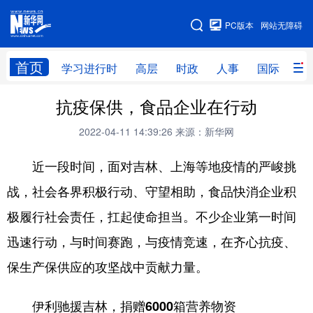
手机版
PC版本
网站无障碍
网站地图
首页
学习进行时
高层
时政
人事
国际
财
抗疫保供，食品企业在行动
学习进行时
高层
时政
人事
2022-04-11 14:39:26
来源：新华网
国际
财经
网评
港澳
近一段时间，面对吉林、上海等地疫情的严峻挑
台湾
思客智库
全球连线
教育
战，社会各界积极行动、守望相助，食品快消企业积
科技
科创
量子
体育
极履行社会责任，扛起使命担当。不少企业第一时间
文化
书画
健康
军事
迅速行动，与时间赛跑，与疫情竞速，在齐心抗疫、
访谈
视频
图片
政务
保生产保供应的攻坚战中贡献力量。
法律
中央文件
金融
汽车
伊利驰援吉林，捐赠6000箱营养物资
食品
人居
信息化
数字经济