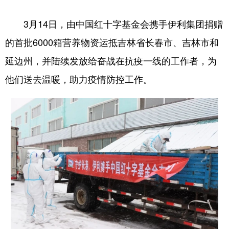
学术中国
乡村振兴
银龄
溯源中国
3月14日，由中国红十字基金会携手伊利集团捐赠
的首批6000箱营养物资运抵吉林省长春市、吉林市和
城市
旅游
能源
会展
延边州，并陆续发放给奋战在抗疫一线的工作者，为
彩票
娱乐
时尚
悦读
他们送去温暖，助力疫情防控工作。
公益
一带一路
亚太网
上市公司
文化产业
地方频道
北京
天津
河北
山西
辽宁
吉林
上海
江苏
浙江
安徽
福建
江西