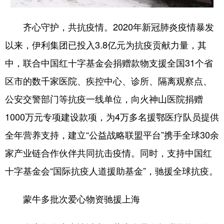
山东
河南
湖北
湖南
广东
广西
海南
重庆
齐心守护，共抗疫情。2020年新冠肺炎疫情暴发
以来，伊利集团已投入3.8亿元为抗疫贡献力量，其
四川
贵州
云南
西藏
中，联合中国红十字基金会捐赠款物支援全国31个省
陕西
甘肃
青海
宁夏
区市的数千家医院、疾控中心、诊所、隔离观察点、
新疆
内蒙古
黑龙江
公安交警部门等抗疫一线单位，向火神山医院捐赠
1000万元专项建设款项，为4万多名援鄂医疗队员提供
多语种频道
全年营养支持，建立“公益战略联盟平台”携手全球30余
English
Español
Français
عربى
家产业链合作伙伴共同抗击疫情。同时，支持中国红
Русский язык
日本語
한국어
十字基金会“国际抗疫人道援助基金”，驰援全球抗疫。
Deutsch
Português
蒙牛多批次爱心物资驰援上海