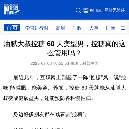
手机版
网站无障碍
PC版本
网站地图
首页
学习进行时
高层
时政
人事
国际
财
油腻大叔控糖 60 天变型男，控糖真的这
学习进行时
高层
时政
人事
么管用吗？
国际
财经
网评
港澳
2025-07-03 10:55:53
来源：科普中国
台湾
思客智库
全球连线
教育
最近几年，互联网上刮起了一阵“控糖”风，说“控
科技
科创
量子
体育
糖”能减肥，能美容、养颜，控糖 60 天就能从油腻大
文化
书画
健康
军事
叔变成健硕型男，还能预防各种慢性病。
访谈
视频
图片
政务
身边好多朋友都在喊着要“控糖”。
法律
中央文件
金融
汽车
食品
人居
信息化
数字经济