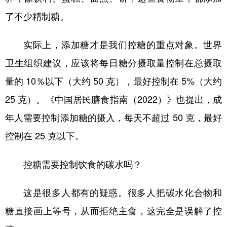
山东
河南
湖北
湖南
了不少精制糖。
广东
广西
海南
重庆
实际上，添加糖才是我们控糖的重点对象。世界
四川
贵州
云南
西藏
卫生组织建议，应该将每日糖分摄取量控制在总摄取
陕西
甘肃
青海
宁夏
量的 10％以下（大约 50 克），最好控制在 5%（大约
新疆
内蒙古
黑龙江
25 克）。《中国居民膳食指南（2022）》也提出，成
年人需要控制添加糖的摄入，每天不超过 50 克，最好
多语种频道
控制在 25 克以下。
English
Español
Français
عربى
控糖需要控制饮食的碳水吗？
Русский язык
日本語
한국어
Deutsch
Português
这是很多人都有的疑惑。很多人把碳水化合物和
糖直接画上等号，从而拒绝主食，这完全是误解了控