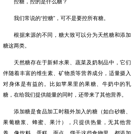
控糖，控的是什么糖？
学术中国
乡村振兴
银龄
溯源中国
我们常说的“控糖”，可不是要控所有糖。
城市
旅游
能源
会展
根据来源的不同，糖大致可以分为天然糖和添加
彩票
娱乐
时尚
悦读
糖这两类。
公益
一带一路
亚太网
上市公司
天然糖存在于新鲜水果、蔬菜及奶制品中，它们
文化产业
伴随着丰富的维生素、矿物质等营养成分，适量摄入
对身体是有益的。比如苹果里的果糖、牛奶中的乳
地方频道
糖，在给我们提供能量的同时，还带来了其他营养。
北京
天津
河北
山西
辽宁
吉林
上海
江苏
添加糖是食品加工时额外加入的糖（如白砂糖、
果葡糖浆、蜂蜜、果汁），只提供热量，无其他营
浙江
安徽
福建
江西
养，像饮料、蛋糕、面点、饼干这些食物里，都添加