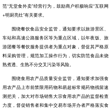
范“无堂食外卖”经营行为，鼓励商户积极响应“互联网
学术中国
乡村振兴
银龄
溯源中国
+明厨亮灶”有关要求。
城市
旅游
能源
会展
围绕餐饮食品安全监管，通知要求以旅游景区、
彩票
娱乐
时尚
悦读
车站和高速公路服务区等为重点区域，以年夜饭、旅
公益
一带一路
亚太网
上市公司
游团餐等餐饮服务提供者为重点对象，督促其严格原
文化产业
料采购管理，规范加工操作行为，切实防范食品未烧
熟煮透、生熟不分交叉污染等风险。
地方频道
围绕食用农产品质量安全监管，通知要求加强食
北京
天津
河北
山西
用农产品上市前禁限用药物和易超标常规药物残留速
辽宁
吉林
上海
江苏
测把关，加大对市场销售大宗食用农产品的监督检查
浙江
安徽
福建
江西
力度，督促销售者和集中交易市场开办者严格落实食