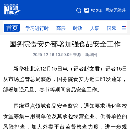
手机版
网站无障碍
PC版本
网站地图
首页
学习进行时
高层
时政
人事
国际
财
国务院食安办部署加强食品安全工作
学习进行时
高层
时政
人事
2025-12-16 10:50:09
来源：新华网
国际
财经
网评
港澳
新华社北京12月15日电（记者赵文君）记者15日
台湾
思客智库
全球连线
教育
从市场监管总局获悉，国务院食安办近日印发通知，
科技
科创
量子
体育
部署加强元旦、春节等期间食品安全工作。
文化
书画
健康
军事
访谈
视频
图片
政务
围绕重点领域食品安全监管，通知要求强化学校
食堂等集中用餐单位及其承包经营企业、供餐单位的
法律
中央文件
金融
汽车
风险排查，加大外卖平台监督检查力度，进一步规
食品
人居
信息化
数字经济