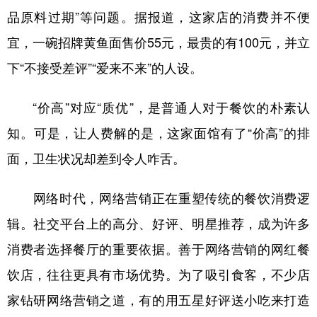
品原料过期”等问题。据报道，这家店的消费并不便
学术中国
乡村振兴
银龄
溯源中国
宜，一碗招牌黄鱼面售价55元，最贵的有100元，并立
城市
旅游
能源
会展
下“不接受差评”“爱来不来”的人设。
彩票
娱乐
时尚
悦读
“价高”对应“质优”，是普通人对于餐饮的朴素认
公益
一带一路
亚太网
上市公司
知。可是，让人费解的是，这家面馆有了“价高”的排
文化产业
面，卫生状况却差到令人咋舌。
网络时代，网络营销正在重塑传统的餐饮消费逻
地方频道
辑。社交平台上的高分、好评、明星推荐，成为许多
北京
天津
河北
山西
消费者选择餐厅的重要依据。善于网络营销的网红餐
辽宁
吉林
上海
江苏
饮店，往往更具有市场优势。为了吸引食客，不少店
浙江
安徽
福建
江西
家钻研网络营销之道，有的用五星好评送小吃来打造