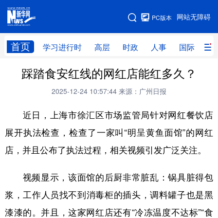
手机版
网站无障碍
PC版本
网站地图
首页
学习进行时
高层
时政
人事
国际
财
踩踏食安红线的网红店能红多久？
学习进行时
高层
时政
人事
2025-12-24 10:57:44
来源：广州日报
国际
财经
网评
港澳
近日，上海市徐汇区市场监管局针对网红餐饮店
台湾
思客智库
全球连线
教育
展开执法检查，检查了一家叫“明呈黄鱼面馆”的网红
科技
科创
量子
体育
店，并且公布了执法过程，相关视频引发广泛关注。
文化
书画
健康
军事
访谈
视频
图片
政务
视频显示，该面馆的后厨非常脏乱：锅具脏得包
浆，工作人员找不到消毒柜的插头，调料罐子也是黑
法律
中央文件
金融
汽车
漆漆的。并且，这家网红店还有“冷冻温度不达标”“食
食品
人居
信息化
数字经济