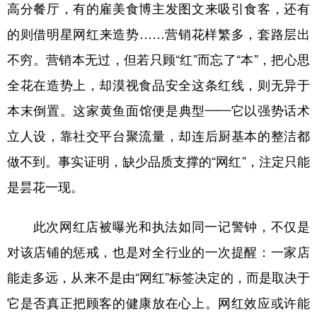
山东
河南
湖北
湖南
高分餐厅，有的雇美食博主发图文来吸引食客，还有
的则借明星网红来造势……营销花样繁多，套路层出
广东
广西
海南
重庆
不穷。营销本无过，但若只顾“红”而忘了“本”，把心思
四川
贵州
云南
西藏
全花在造势上，却漠视食品安全这条红线，则无异于
陕西
甘肃
青海
宁夏
本末倒置。这家黄鱼面馆便是典型——它以强势话术
新疆
内蒙古
黑龙江
立人设，靠社交平台聚流量，却连后厨基本的整洁都
做不到。事实证明，缺少品质支撑的“网红”，注定只能
多语种频道
是昙花一现。
English
Español
Français
عربى
此次网红店被曝光和执法如同一记警钟，不仅是
Русский язык
日本語
한국어
对该店铺的惩戒，也是对全行业的一次提醒：一家店
Deutsch
Português
能走多远，从来不是由“网红”标签决定的，而是取决于
它是否真正把顾客的健康放在心上。网红效应或许能