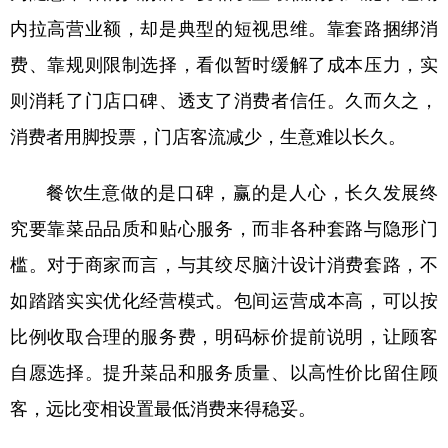
山东
河南
湖北
湖南
内拉高营业额，却是典型的短视思维。靠套路捆绑消
广东
广西
海南
重庆
费、靠规则限制选择，看似暂时缓解了成本压力，实
四川
贵州
云南
西藏
则消耗了门店口碑、透支了消费者信任。久而久之，
陕西
甘肃
青海
宁夏
消费者用脚投票，门店客流减少，生意难以长久。
新疆
内蒙古
黑龙江
餐饮生意做的是口碑，赢的是人心，长久发展终
究要靠菜品品质和贴心服务，而非各种套路与隐形门
多语种频道
槛。对于商家而言，与其绞尽脑汁设计消费套路，不
English
Español
Français
عربى
如踏踏实实优化经营模式。包间运营成本高，可以按
Русский язык
日本語
한국어
比例收取合理的服务费，明码标价提前说明，让顾客
自愿选择。提升菜品和服务质量、以高性价比留住顾
Deutsch
Português
客，远比变相设置最低消费来得稳妥。