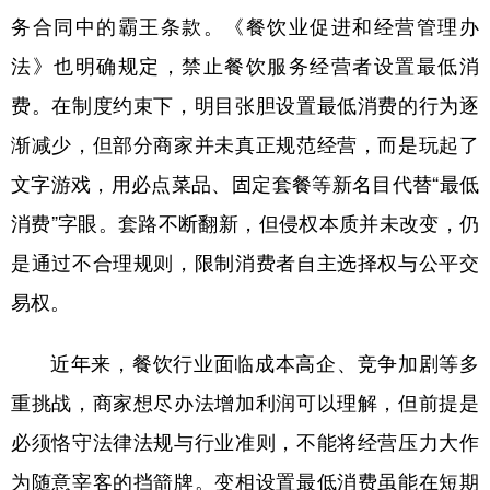
务合同中的霸王条款。《餐饮业促进和经营管理办
学术中国
乡村振兴
银龄
溯源中国
法》也明确规定，禁止餐饮服务经营者设置最低消
城市
旅游
能源
会展
费。在制度约束下，明目张胆设置最低消费的行为逐
彩票
娱乐
时尚
悦读
渐减少，但部分商家并未真正规范经营，而是玩起了
公益
一带一路
亚太网
上市公司
文字游戏，用必点菜品、固定套餐等新名目代替“最低
消费”字眼。套路不断翻新，但侵权本质并未改变，仍
文化产业
是通过不合理规则，限制消费者自主选择权与公平交
易权。
地方频道
北京
天津
河北
山西
近年来，餐饮行业面临成本高企、竞争加剧等多
重挑战，商家想尽办法增加利润可以理解，但前提是
辽宁
吉林
上海
江苏
必须恪守法律法规与行业准则，不能将经营压力大作
浙江
安徽
福建
江西
为随意宰客的挡箭牌。变相设置最低消费虽能在短期