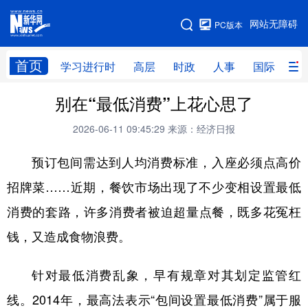
手机版
网站无障碍
PC版本
网站地图
首页
学习进行时
高层
时政
人事
国际
财
别在“最低消费”上花心思了
学习进行时
高层
时政
人事
2026-06-11 09:45:29
来源：经济日报
国际
财经
网评
港澳
预订包间需达到人均消费标准，入座必须点高价
台湾
思客智库
全球连线
教育
招牌菜……近期，餐饮市场出现了不少变相设置最低
科技
科创
量子
体育
消费的套路，许多消费者被迫超量点餐，既多花冤枉
文化
书画
健康
军事
钱，又造成食物浪费。
访谈
视频
图片
政务
针对最低消费乱象，早有规章对其划定监管红
法律
中央文件
金融
汽车
线。2014年，最高法表示“包间设置最低消费”属于服
食品
人居
信息化
数字经济