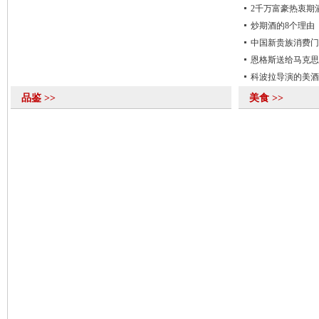
2千万富豪热衷期
炒期酒的8个理由
中国新贵族消费门
恩格斯送给马克思
科波拉导演的美酒
品鉴 >>
美食 >>